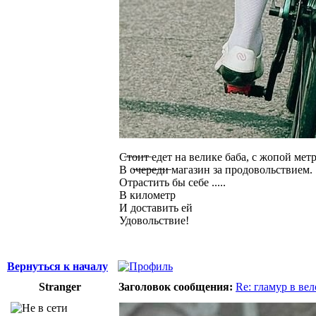
С̶т̶о̶и̶т̶ едет на велике баба, с жопой мет
В о̶ч̶е̶р̶е̶д̶и̶ магазин за продовольствием.
Отрастить бы себе .....
В километр
И доставить ей
Удовольствие!
Вернуться к началу
Stranger
Заголовок сообщения:
Re: гламур в ве