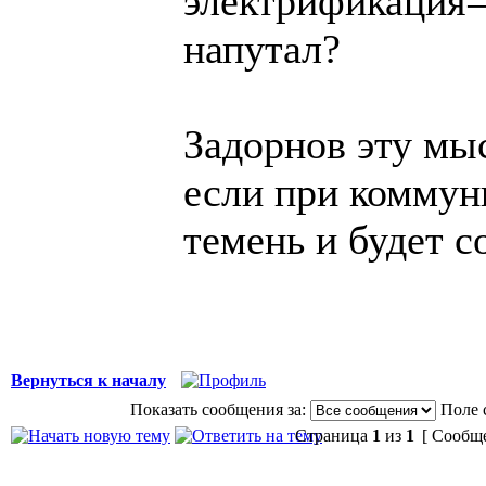
электрификация=с
напутал?
Задорнов эту мыс
если при коммуни
темень и будет с
Вернуться к началу
Показать сообщения за:
Поле 
Страница
1
из
1
[ Сообще