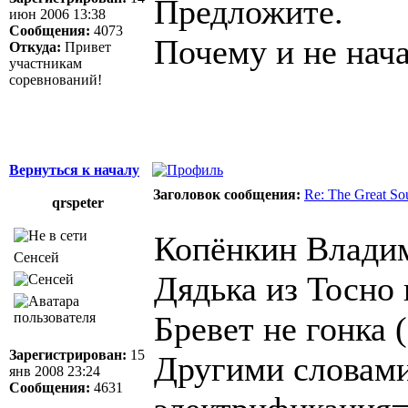
Предложите.
июн 2006 13:38
Сообщения:
4073
Почему и не нача
Откуда:
Привет
участникам
соревнований!
Вернуться к началу
Заголовок сообщения:
Re: The Great So
qrspeter
Копёнкин Владим
Сенсей
Дядька из Тосно 
Бревет не гонка 
Зарегистрирован:
15
Другими словам
янв 2008 23:24
Сообщения:
4631