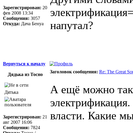
Зарегистрирован:
20
электрификация=с
фев 2008 13:34
Сообщения:
3057
напутал?
Откуда:
Дача Бенуа
Вернуться к началу
Заголовок сообщения:
Re: The Great So
Дядька из Тосно
А ещё можно так 
Дятька
электрификация.
власти. Какие м
Зарегистрирован:
21
авг 2007 16:06
Сообщения:
7824
Откуда:
Тосно /