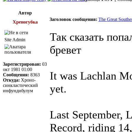
Автор
Заголовок сообщения:
The Great Southe
Хреногубка
Так сказать попа
Site Admin
бревет
Зарегистрирован:
03
окт 1981 01:00
It was Lachlan Mo
Сообщения:
8363
Откуда:
Xроно-
yet.
синкластический
инфундибулум
Last September, L
Record, riding 14