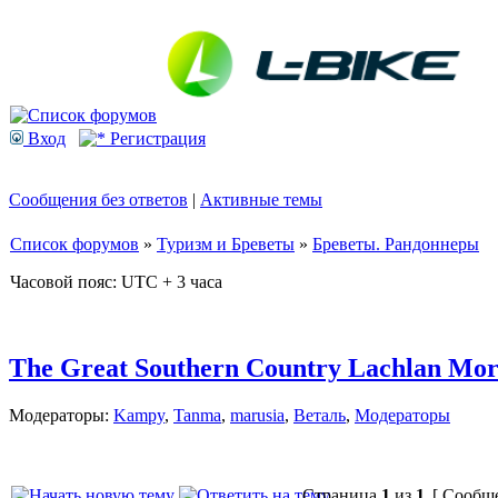
Вход
Регистрация
Сообщения без ответов
|
Активные темы
Список форумов
»
Туризм и Бреветы
»
Бреветы. Рандоннеры
Часовой пояс: UTC + 3 часа
The Great Southern Country Lachlan Mort
Модераторы:
Kampy
,
Tanma
,
marusia
,
Веталь
,
Модераторы
Страница
1
из
1
[ Сообще