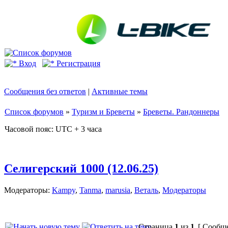
Вход
Регистрация
Сообщения без ответов
|
Активные темы
Список форумов
»
Туризм и Бреветы
»
Бреветы. Рандоннеры
Часовой пояс: UTC + 3 часа
Селигерский 1000 (12.06.25)
Модераторы:
Kampy
,
Tanma
,
marusia
,
Веталь
,
Модераторы
Страница
1
из
1
[ Сообще