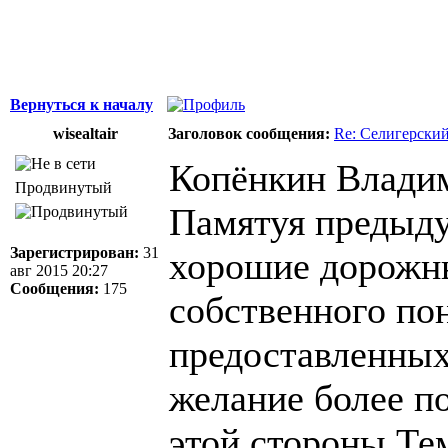
Вернуться к началу
wisealtair
Заголовок сообщения:
Re: Селигерский
Копёнкин Владим
Продвинутый
Памятуя предыд
Зарегистрирован:
31
хорошие дорожны
авг 2015 20:27
Сообщения:
175
собственного по
предоставленных 
желание более п
этой стороны Те