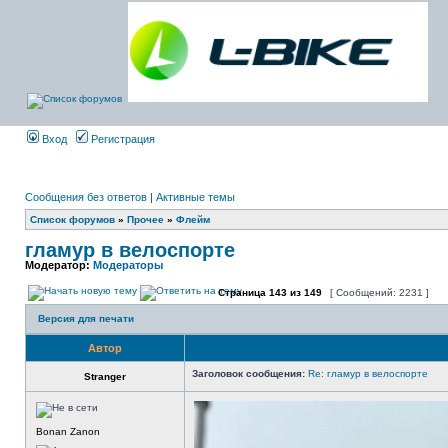
Вход
Регистрация
Сообщения без ответов
|
Активные темы
Список форумов
»
Прочее
»
Флейм
гламур в велоспорте
Модератор:
Модераторы
Страница
143
из
149
[ Сообщений: 2231 ]
Версия для печати
Автор
Заголовок сообщения:
Re: гламур в велоспорте
Stranger
Bonan Zanon