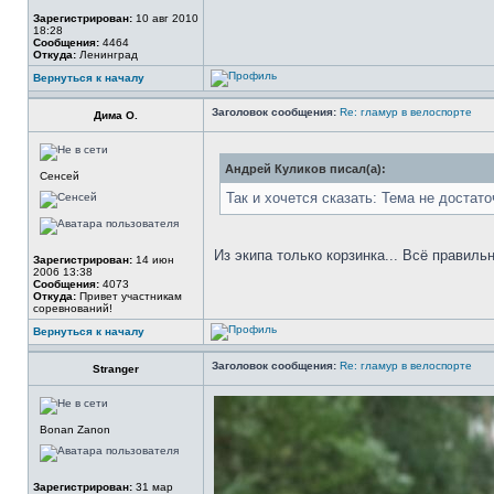
Зарегистрирован:
10 авг 2010
18:28
Сообщения:
4464
Откуда:
Ленинград
Вернуться к началу
Заголовок сообщения:
Re: гламур в велоспорте
Дима О.
Андрей Куликов писал(а):
Сенсей
Так и хочется сказать: Тема не достато
Из экипа только корзинка... Всё правиль
Зарегистрирован:
14 июн
2006 13:38
Сообщения:
4073
Откуда:
Привет участникам
соревнований!
Вернуться к началу
Заголовок сообщения:
Re: гламур в велоспорте
Stranger
Bonan Zanon
Зарегистрирован:
31 мар