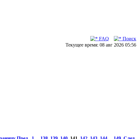
FAQ
Поиск
Текущее время: 08 авг 2026 05:56
траницу
Пред.
1
...
138
,
139
,
140
,
141
,
142
,
143
,
144
...
149
След.