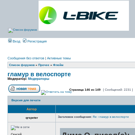
Вход
Регистрация
Сообщения без ответов
|
Активные темы
Список форумов
»
Прочее
»
Флейм
гламур в велоспорте
Модератор:
Модераторы
Страница
146
из
149
[ Сообщений: 2231 ]
Версия для печати
Автор
Заголовок сообщения:
Re: гламур в велоспорте
qrspeter
Сенсей