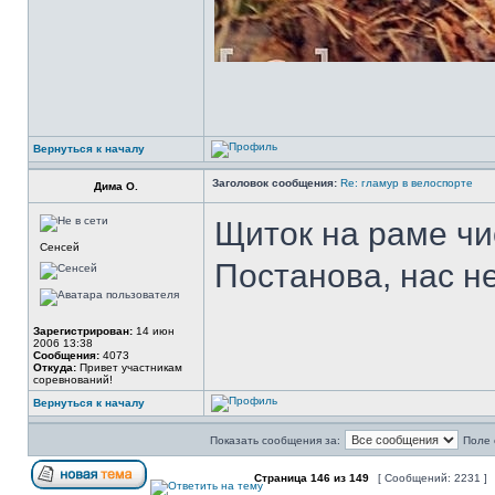
Вернуться к началу
Заголовок сообщения:
Re: гламур в велоспорте
Дима О.
Щиток на раме чис
Сенсей
Постанова, нас 
Зарегистрирован:
14 июн
2006 13:38
Сообщения:
4073
Откуда:
Привет участникам
соревнований!
Вернуться к началу
Показать сообщения за:
Поле 
Страница
146
из
149
[ Сообщений: 2231 ]