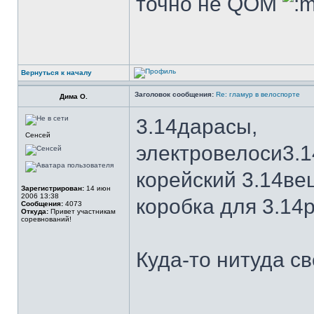
точно не QOM
Вернуться к началу
Заголовок сообщения:
Re: гламур в велоспорте
Дима О.
3.14дарасы,
Сенсей
электровелоси3.1
корейский 3.14вец
Зарегистрирован:
14 июн
2006 13:38
коробка для 3.14
Сообщения:
4073
Откуда:
Привет участникам
соревнований!
Куда-то нитуда св