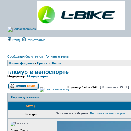
Вход
Регистрация
Сообщения без ответов
|
Активные темы
Список форумов
»
Прочее
»
Флейм
гламур в велоспорте
Модератор:
Модераторы
Страница
149
из
149
[ Сообщений: 2231 ]
Версия для печати
Автор
Заголовок сообщения:
Re: гламур в велоспорте
Stranger
Bonan Zanon