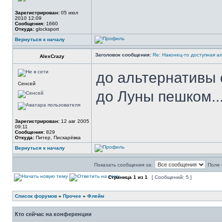
Зарегистрирован:
05 июл
2010 12:09
Сообщения:
1660
Откуда:
glocksport
Вернуться к началу
Заголовок сообщения:
Re: Наконец-то доступная а
AlexCrazy
до альтернативы 
Сенсей
до Луны пешком..
Зарегистрирован:
12 авг 2005
09:11
Сообщения:
829
Откуда:
Питер, Пискарёвка
Вернуться к началу
Показать сообщения за:
Поле 
Страница
1
из
1
[ Сообщений: 5 ]
Список форумов
»
Прочее
»
Флейм
Кто сейчас на конференции