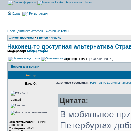
Вход
Регистрация
Сообщения без ответов
|
Активные темы
Список форумов
»
Прочее
»
Флейм
Наконец-то доступная альтернатива Стра
Модератор:
Модераторы
Страница
1
из
1
[ Сообщений: 5 ]
Версия для печати
Автор
Заголовок сообщения:
Наконец-то доступная альте
Дима О.
Цитата:
Сенсей
В мобильное при
Зарегистрирован:
14 июн
Петербурга» доб
2006 13:38
Сообщения:
4073