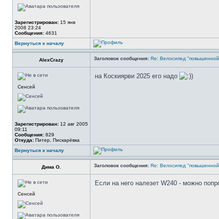
Зарегистрирован:
15 янв
2008 23:24
Сообщения:
4631
Вернуться к началу
Заголовок сообщения:
Re: Велосипед "повышенно
AlexCrazy
на Коскиярви 2025 его надо
)
Сенсей
Зарегистрирован:
12 авг 2005
09:11
Сообщения:
829
Откуда:
Питер, Пискарёвка
Вернуться к началу
Заголовок сообщения:
Re: Велосипед "повышенно
Дима О.
Если на него налезет W240 - можно попр
Сенсей