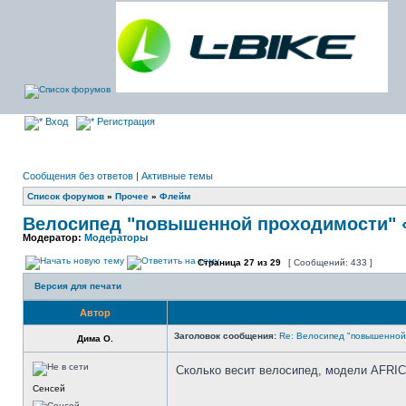
Вход
Регистрация
Сообщения без ответов
|
Активные темы
Список форумов
»
Прочее
»
Флейм
Велосипед "повышенной проходимости"
Модератор:
Модераторы
Страница
27
из
29
[ Сообщений: 433 ]
Версия для печати
Автор
Заголовок сообщения:
Re: Велосипед "повышенно
Дима О.
Сколько весит велосипед, модели AFRI
Сенсей