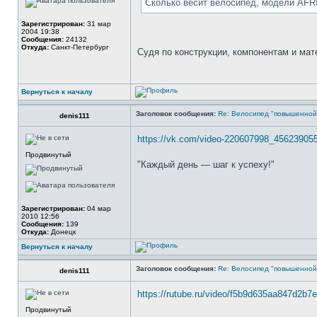
Сколько весит велосипед, модели AF
Зарегистрирован:
31 мар
2004 19:38
Сообщения:
24132
Откуда:
Санкт-Петербург
Судя по конструкции, компонентам и мат
Вернуться к началу
Заголовок сообщения:
Re: Велосипед "повышенно
denis111
https://vk.com/video-220607998_45623905
Продвинутый
"Каждый день — шаг к успеху!"
Зарегистрирован:
04 мар
2010 12:56
Сообщения:
139
Откуда:
Донецк
Вернуться к началу
Заголовок сообщения:
Re: Велосипед "повышенно
denis111
https://rutube.ru/video/f5b9d635aa847d2b
Продвинутый