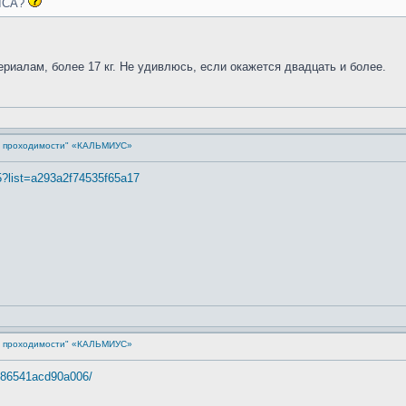
RICA?
ериалам, более 17 кг. Не удивлюсь, если окажется двадцать и более.
й проходимости" «КАЛЬМИУС»
5?list=a293a2f74535f65a17
й проходимости" «КАЛЬМИУС»
7e86541acd90a006/