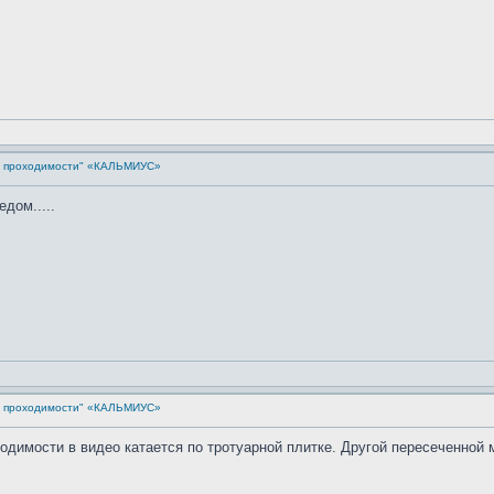
й проходимости" «КАЛЬМИУС»
едом.....
й проходимости" «КАЛЬМИУС»
димости в видео катается по тротуарной плитке. Другой пересеченной м