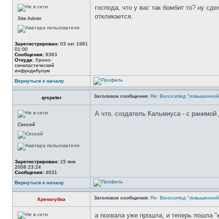
господа, что у вас так бомбит то? ну сд
откликается.
Site Admin
Зарегистрирован:
03 окт 1981
01:00
Сообщения:
8363
Откуда:
Xроно-
синкластический
инфундибулум
Вернуться к началу
Заголовок сообщения:
Re: Велосипед "повышенно
qrspeter
А что, создатель Кальмиуса - с ранимой
Сенсей
Зарегистрирован:
15 янв
2008 23:24
Сообщения:
4631
Вернуться к началу
Заголовок сообщения:
Re: Велосипед "повышенно
Хреногубка
а похвала уже прошла, и теперь пошла "