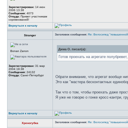
Зарегистрирован:
14 июн
2006 13:38
Сообщения:
4073
Откуда:
Привет участникам
соревнований!
Вернуться к началу
Заголовок сообщения:
Re: Велосипед "повышенно
Stranger
Дима О. писал(а):
Bonan Zanon
Готов проехать на агрегате полубревет
Зарегистрирован:
31 мар
2004 19:38
Сообщения:
24132
Откуда:
Санкт-Петербург
Обрати внимание, что агрегат вообще ни
Это как "мастера бесконтактных единобор
Так что о том, чтобы проехать даже про
Я уже не говорю о гонке кросс-кантри, г
Вернуться к началу
Заголовок сообщения:
Re: Велосипед "повышенно
Хреногубка