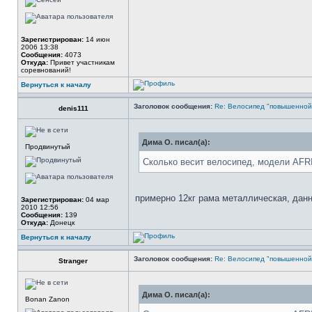
Зарегистрирован:
14 июн
2006 13:38
Сообщения:
4073
Откуда:
Привет участникам
соревнований!
Вернуться к началу
Заголовок сообщения:
Re: Велосипед "повышенно
denis111
Дима О. писал(а):
Продвинутый
Сколько весит велосипед, модели AF
примерно 12кг рама металлическая, дан
Зарегистрирован:
04 мар
2010 12:56
Сообщения:
139
Откуда:
Донецк
Вернуться к началу
Заголовок сообщения:
Re: Велосипед "повышенно
Stranger
Дима О. писал(а):
Bonan Zanon