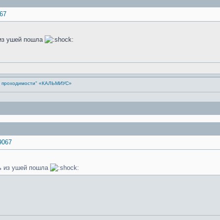
067
 из ушей пошла
й проходимости" «КАЛЬМИУС»
9067
вь из ушей пошла