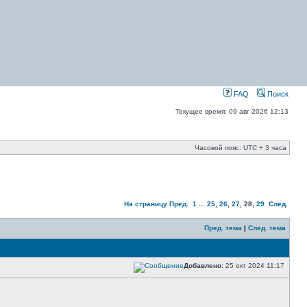
FAQ
Поиск
Текущее время: 09 авг 2026 12:13
Часовой пояс: UTC + 3 часа
На страницу
Пред.
1
...
25
,
26
,
27
,
28
,
29
След.
Пред. тема
|
След. тема
Добавлено:
25 окт 2024 11:17