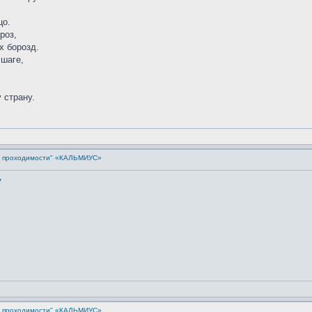
цо.
роз,
х борозд.
 шаге,
 страну.
й проходимости" «КАЛЬМИУС»
7
й проходимости" «КАЛЬМИУС»