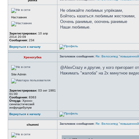
pullka
Не обижайте любимых упрёками,
Бойтесь казаться любимым жестокими,
Наставник
Оочень ранимые, ооочень ранимые
Наши любимые.
Зарегистрирован:
10 апр
2014 20:09
Сообщения:
234
Вернуться к началу
Заголовок сообщения:
Re: Велосипед "повышенно
Хреногубка
@AlexCrazy и другие, у кого пригорает о
Нажимать "жалоба" на 2х минутное видео
Site Admin
Зарегистрирован:
03 окт 1981
01:00
Сообщения:
8363
Откуда:
Xроно-
синкластический
инфундибулум
Вернуться к началу
Заголовок сообщения:
Re: Велосипед "повышенно
chummi