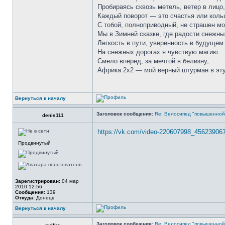
Пробираясь сквозь метель, ветер в лицо,
Каждый поворот — это счастья или коль
С тобой, полноприводный, не страшен мо
Мы в Зимней сказке, где радости снежны
Легкость в пути, уверенность в будущем
На снежных дорогах я чувствую магию.
Смело вперед, за мечтой в белизну,
Африка 2х2 — мой верный штурман в эту
Вернуться к началу
Заголовок сообщения:
Re: Велосипед "повышенно
denis111
https://vk.com/video-220607998_45623906
Продвинутый
Зарегистрирован:
04 мар
2010 12:56
Сообщения:
139
Откуда:
Донецк
Вернуться к началу
Заголовок сообщения:
Re: Велосипед "повышенно