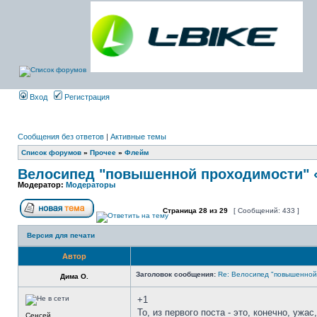
Вход
Регистрация
Сообщения без ответов
|
Активные темы
Список форумов
»
Прочее
»
Флейм
Велосипед "повышенной проходимости"
Модератор:
Модераторы
Страница
28
из
29
[ Сообщений: 433 ]
Версия для печати
Автор
Заголовок сообщения:
Re: Велосипед "повышенно
Дима О.
+1
То, из первого поста - это, конечно, ужа
Сенсей