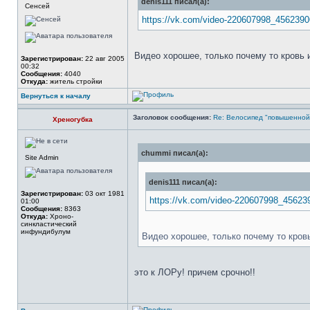
denis111 писал(а):
Сенсей
https://vk.com/video-220607998_456239
Видео хорошее, только почему то кровь
Зарегистрирован:
22 авг 2005
00:32
Сообщения:
4040
Откуда:
житель стройки
Вернуться к началу
Заголовок сообщения:
Re: Велосипед "повышенно
Хреногубка
chummi писал(а):
Site Admin
denis111 писал(а):
Зарегистрирован:
03 окт 1981
https://vk.com/video-220607998_45623
01:00
Сообщения:
8363
Откуда:
Xроно-
синкластический
инфундибулум
Видео хорошее, только почему то кро
это к ЛОРу! причем срочно!!