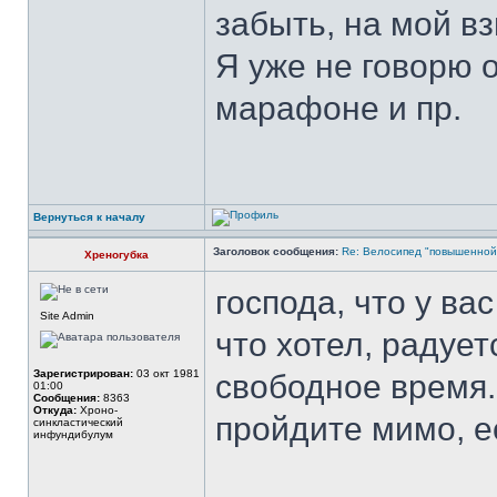
забыть, на мой вз
Я уже не говорю о
марафоне и пр.
Вернуться к началу
Заголовок сообщения:
Re: Велосипед "повышенно
Хреногубка
господа, что у ва
Site Admin
что хотел, радует
Зарегистрирован:
03 окт 1981
свободное время.
01:00
Сообщения:
8363
Откуда:
Xроно-
пройдите мимо, е
синкластический
инфундибулум