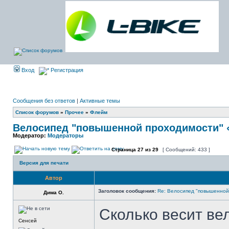
Вход
Регистрация
Сообщения без ответов
|
Активные темы
Список форумов
»
Прочее
»
Флейм
Велосипед "повышенной проходимости"
Модератор:
Модераторы
Страница
27
из
29
[ Сообщений: 433 ]
Версия для печати
Автор
Заголовок сообщения:
Re: Велосипед "повышенно
Дима О.
Сколько весит в
Сенсей