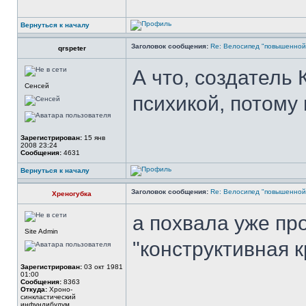
Вернуться к началу
Заголовок сообщения:
Re: Велосипед "повышенно
qrspeter
А что, создатель 
Сенсей
психикой, потому
Зарегистрирован:
15 янв
2008 23:24
Сообщения:
4631
Вернуться к началу
Заголовок сообщения:
Re: Велосипед "повышенно
Хреногубка
а похвала уже пр
Site Admin
"конструктивная 
Зарегистрирован:
03 окт 1981
01:00
Сообщения:
8363
Откуда:
Xроно-
синкластический
инфундибулум