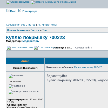
Вход
Регистрация
Сообщения без ответов
|
Активные темы
Список форумов
»
Прочее
»
Торг
Куплю покрышку 700х23
Модератор:
Модераторы
Страница
1
из
1
[ Сообщений: 4 ]
Автор
Заголовок сообщения:
Куплю покрышку 700х23
Михаил Николаевич
Здравствуйте.
Куплю покрышку 700х23 (622х23), недорог
Наставник
Зарегистрирован:
27 окт 2005
12:25
Сообщения:
369
Откуда:
Санкт-Петербург