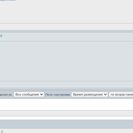
02
ения за:
Поле сортировки
 2