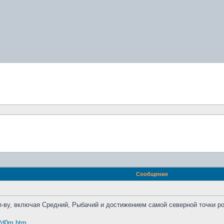
Сообщение
п-ву, включая Средний, Рыбачий и достижением самой северной точки р
02d0m.htm