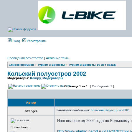
Вход
Регистрация
Сообщения без ответов
|
Активные темы
Список форумов
»
Туризм и Бреветы
»
Туризм и Бреветы 10 лет назад
Кольский полуостров 2002
Модераторы:
Kampy
,
Модераторы
Страница
1
из
1
[ Сообщений: 2 ]
Автор
Заголовок сообщения:
Кольский полуостров 2002
Stranger
Наш велопоход 2002 года по Кольскому 
Bonan Zanon
http://www.vladsc.narod.ru/2002/070213/k