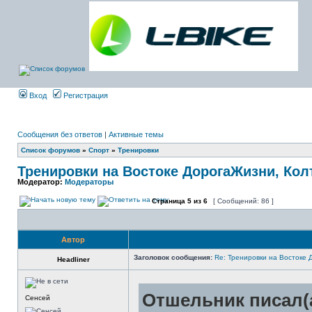
Вход
Регистрация
Сообщения без ответов
|
Активные темы
Список форумов
»
Спорт
»
Тренировки
Тренировки на Востоке ДорогаЖизни, Колт
Модератор:
Модераторы
Страница
5
из
6
[ Сообщений: 86 ]
Автор
Заголовок сообщения:
Re: Тренировки на Востоке 
Headliner
Отшельник писал(а
Сенсей