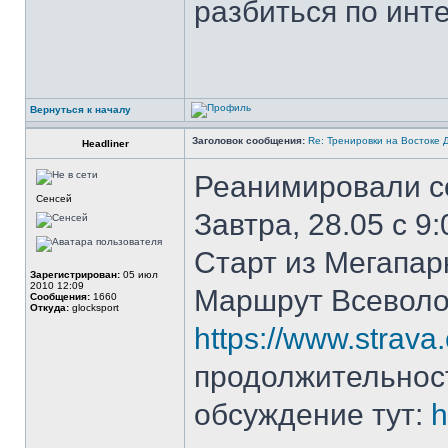
разбиться по инт
Вернуться к началу
Заголовок сообщения:
Re: Тренировки на Востоке 
Headliner
Реанимировали со
Сенсей
Завтра, 28.05 с 9
Старт из Мегапар
Зарегистрирован:
05 июл
2010 12:09
Маршрут Всеволо
Сообщения:
1660
Откуда:
glocksport
https://www.strav
продолжительност
обсуждение тут:
h