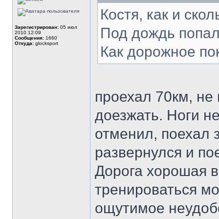
Костя, как и ско
Зарегистрирован:
05 июл
Под дождь попа
2010 12:09
Сообщения:
1660
Откуда:
glocksport
Как дорожное по
проехал 70км, не 
доезжать. Ноги н
отменил, поехал з
развернулся и по
Дорога хорошая в
тренироваться мо
ощутимое неудобс