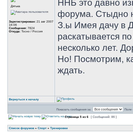
ННБ это давно из
Дятька
форума. Стыдно н
Зарегистрирован:
21 авг 2007
З.ы Имея дачу в 
16:06
Сообщения:
7824
Откуда:
Тосно / Россия
раскатывается по
несколько лет. До
Но! Посмотрим, к
ждать.
Вернуться к началу
Показать сообщения за:
Поле 
Страница
5
из
6
[ Сообщений: 86 ]
Список форумов
»
Спорт
»
Тренировки