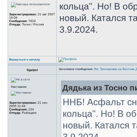
кольца". Но! В о
Зарегистрирован:
21 авг 2007
новый. Катался т
16:06
Сообщения:
7824
Откуда:
Тосно / Россия
3.9.2024.
Вернуться к началу
Заголовок сообщения:
Re: Тренировки на Востоке 
Sgalpel
Дядька из Тосно пи
Наставник
ННБ! Асфальт сн
Зарегистрирован:
21 сен
2005 11:44
Сообщения:
224
кольца". Но! В 
Откуда:
Рыбацкое
новый. Катался 
3.9.2024.