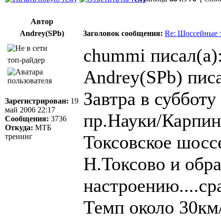
Автор
Andrey(SPb)
Заголовок сообщения:
Re: Шоссейные 
chummi писал(а)
топ-райдер
Andrey(SPb) писа
Завтра в субботу
Зарегистрирован:
19
май 2006 22:17
пр.Науки/Карпинс
Сообщения:
3736
Откуда:
МТБ
Токсовское шосс
тренинг
Н.Токсово и обра
настроению....ср
Темп около 30км/