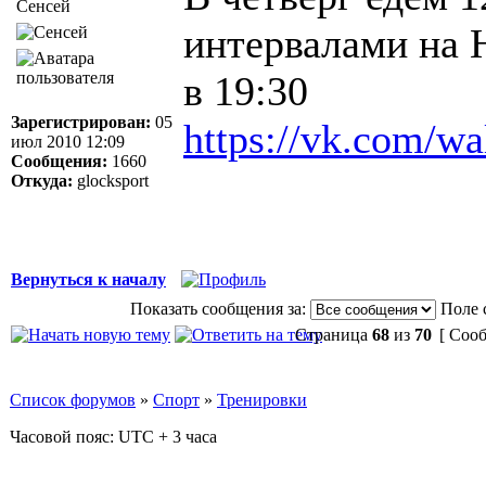
Сенсей
интервалами на Н
в 19:30
Зарегистрирован:
05
https://vk.com/w
июл 2010 12:09
Сообщения:
1660
Откуда:
glocksport
Вернуться к началу
Показать сообщения за:
Поле 
Страница
68
из
70
[ Сооб
Список форумов
»
Спорт
»
Тренировки
Часовой пояс: UTC + 3 часа