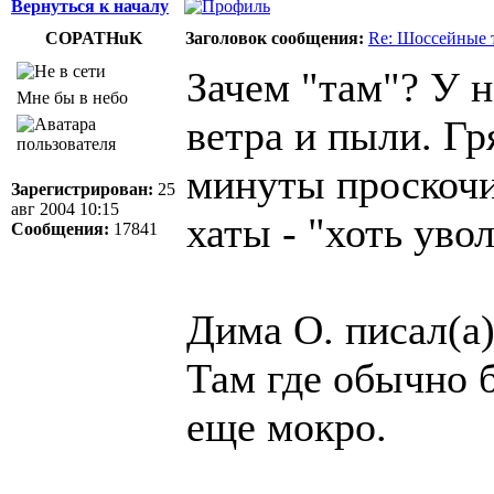
Вернуться к началу
COPATHuK
Заголовок сообщения:
Re: Шоссейные 
Зачем "там"? У н
Мне бы в небо
ветра и пыли. Гр
минуты проскочил
Зарегистрирован:
25
авг 2004 10:15
хаты - "хоть увол
Сообщения:
17841
Дима О. писал(а)
Там где обычно 
еще мокро.