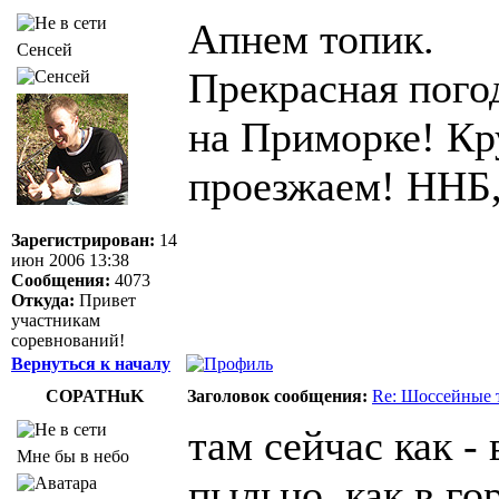
Апнем топик.
Сенсей
Прекрасная пого
на Приморке! Кру
проезжаем! ННБ,
Зарегистрирован:
14
июн 2006 13:38
Сообщения:
4073
Откуда:
Привет
участникам
соревнований!
Вернуться к началу
COPATHuK
Заголовок сообщения:
Re: Шоссейные 
там сейчас как - 
Мне бы в небо
пыльно, как в го