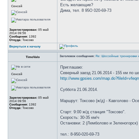
Есть желающие?
Сенсей
Дима, тел. 8 95О 020-69-73
Зарегистрирован:
05 май
2014 09:56
Сообщения:
1392
Откуда:
Токсово
Вернуться к началу
Заголовок сообщения:
Re: Шоссейные тренировки 
TimoValo
Приглашаю:
Северный заезд 21.06.2014 - 155 км по ш
Сенсей
http://www.gpsies.com/map.do?fileId=vfeqm
Суббота 21.06.2014.
Зарегистрирован:
05 май
Маршрут: Токсово (ж/д) - Кавголово - Осе
2014 09:56
Сообщения:
1392
Откуда:
Токсово
Старт: 9:00 ж/д станция "Токсово".
Скорость: 30-35 км/ч
Остановки: 2 (Лемболово и Зеленогорск) 
тел.: 8-950-020-69-73