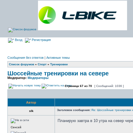
Вход
Регистрация
Сообщения без ответов
|
Активные темы
Список форумов
»
Спорт
»
Тренировки
Шоссейные тренировки на севере
Модератор:
Модераторы
Страница
67
из
70
[ Сообщений: 1036 ]
Автор
Заголовок сообщения:
Re: Шоссейные тренировки 
slk
Планирую завтра в 10 утра на север чер
Сенсей