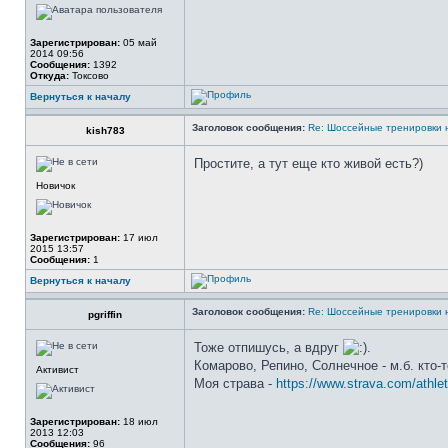
Зарегистрирован:
05 май
2014 09:56
Сообщения:
1392
Откуда:
Токсово
Вернуться к началу
Заголовок сообщения:
Re: Шоссейные тренировки 
kish783
Простите, а тут еще кто живой есть?)
Новичок
Зарегистрирован:
17 июл
2015 13:57
Сообщения:
1
Вернуться к началу
Заголовок сообщения:
Re: Шоссейные тренировки 
pgriffin
Тоже отпишусь, а вдруг
.
Комарово, Репино, Солнечное - м.б. кто-
Активист
Моя страва -
https://www.strava.com/athle
Зарегистрирован:
18 июл
2013 12:03
Сообщения:
96