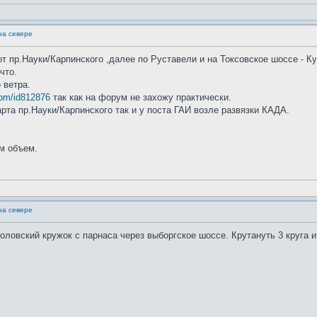
на севере
от пр.Науки/Карпинского ,далее по Руставели и на Токсовское шоссе - К
что.
 ветра.
com/id812876
так как на форум не захожу практически.
рта пр.Науки/Карпинского так и у поста ГАИ возле развязки КАДА.
м объем.
на севере
оловский кружок с парнаса через выборгское шоссе. Крутануть 3 круга и