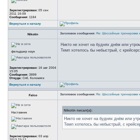
Зарегистрирован:
05 сен
2011 16:09
Сообщения:
1184
Вернуться к началу
Заголовок сообщения:
Re: Шоссейные тренировки 
Nikotin
Никто не хочет на буднях днём или утром
Темп хотелось бы небыстрый, с крейсерск
фельдшер наук
Зарегистрирован:
16 авг 2004
15:05
Сообщения:
3899
Откуда:
Спб, Коломяги
Вернуться к началу
Заголовок сообщения:
Re: Шоссейные тренировки 
Falco
Nikotin писал(а):
Наставник
Никто не хочет на буднях днём или утр
Темп хотелось бы небыстрый, с крейсер
Зарегистрирован:
03 апр
2013 23:12