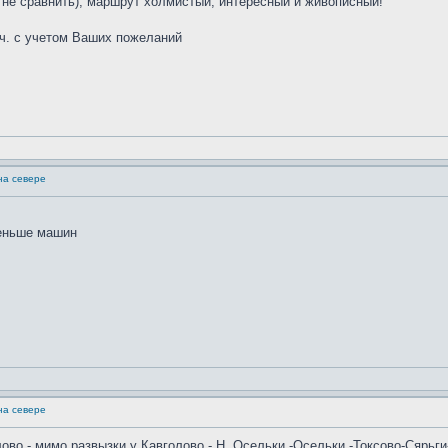
не сравнить), маршрут холмистый, интересный и живописный!
.ч. с учетом Ваших пожеланий
на севере
меньше машин
на севере
ово - мимо развызки у Кавголово - Н. Осельки -Осельки -Токсово-Сярьги