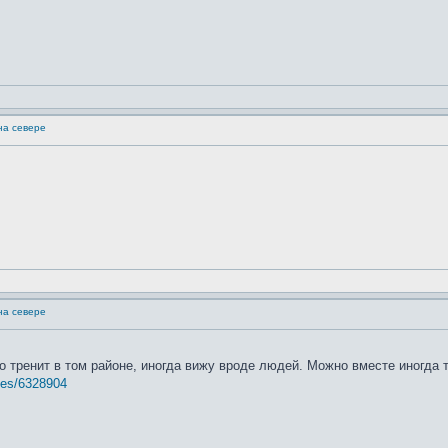
на севере
на севере
то тренит в том районе, иногда вижу вроде людей. Можно вместе иногда 
tes/6328904