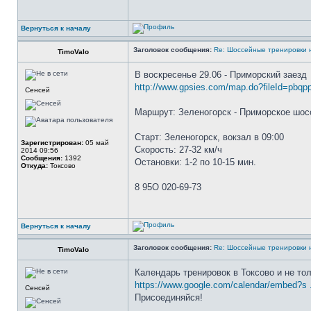
Вернуться к началу
Заголовок сообщения:
Re: Шоссейные тренировки 
TimoValo
В воскресенье 29.06 - Приморский заезд
http://www.gpsies.com/map.do?fileId=pbqp
Сенсей
Маршрут: Зеленогорск - Приморское шосс
Старт: Зеленогорск, вокзал в 09:00
Зарегистрирован:
05 май
Скорость: 27-32 км/ч
2014 09:56
Сообщения:
1392
Остановки: 1-2 по 10-15 мин.
Откуда:
Токсово
8 95О 020-69-73
Вернуться к началу
Заголовок сообщения:
Re: Шоссейные тренировки 
TimoValo
Календарь тренировок в Токсово и не тол
https://www.google.com/calendar/embed?s 
Сенсей
Присоединяйся!