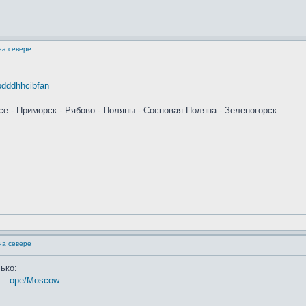
на севере
pdddhhcibfan
е - Приморск - Рябово - Поляны - Сосновая Поляна - Зеленогорск
на севере
ько:
... ope/Moscow