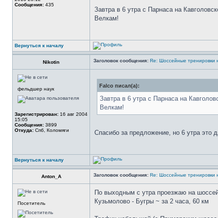
Сообщения:
435
Завтра в 6 утра с Парнаса на Кавголовск
Велкам!
Вернуться к началу
Заголовок сообщения:
Re: Шоссейные тренировки 
Nikotin
Falco писал(а):
фельдшер наук
Завтра в 6 утра с Парнаса на Кавголов
Велкам!
Зарегистрирован:
16 авг 2004
15:05
Сообщения:
3899
Откуда:
Спб, Коломяги
Спасибо за предложение, но 6 утра это 
Вернуться к началу
Заголовок сообщения:
Re: Шоссейные тренировки 
Anton_A
По выходным с утра проезжаю на шоссейни
Кузьмолово - Бугры ~ за 2 часа, 60 км
Посетитель