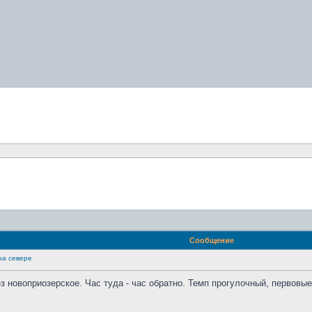
Сообщение
на севере
ез новоприозерское. Час туда - час обратно. Темп прогулочный, первовы