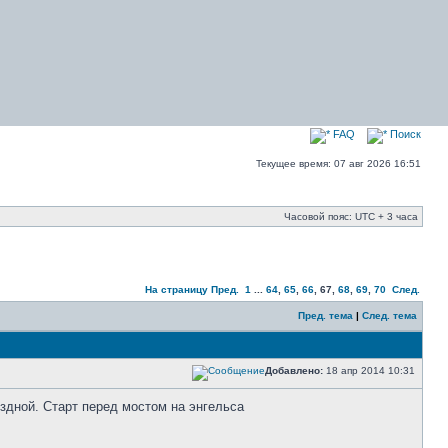
FAQ
Поиск
Текущее время: 07 авг 2026 16:51
Часовой пояс: UTC + 3 часа
На страницу
Пред.
1
...
64
,
65
,
66
,
67
,
68
,
69
,
70
След.
Пред. тема
|
След. тема
Добавлено:
18 апр 2014 10:31
ездной. Старт перед мостом на энгельса