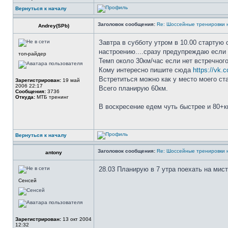
Вернуться к началу
Заголовок сообщения:
Re: Шоссейные тренировки 
Andrey(SPb)
Завтра в субботу утром в 10.00 стартую 
настроению....сразу предупреждаю если 
топ-райдер
Темп около 30км/час если нет встречного
Кому интересно пишите сюда
https://vk.
Встретиться можно как у место моего ста
Зарегистрирован:
19 май
2006 22:17
Всего планирую 60км.
Сообщения:
3736
Откуда:
МТБ тренинг
В воскресение едем чуть быстрее и 80+к
Вернуться к началу
Заголовок сообщения:
Re: Шоссейные тренировки 
antony
28.03 Планирую в 7 утра поехать на мист
Сенсей
Зарегистрирован:
13 окт 2004
12:32