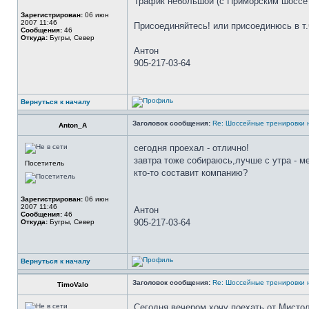
Трафик небольшой (с Приморским шоссе 
Зарегистрирован:
06 июн
2007 11:46
Присоединяйтесь! или присоединюсь в т
Сообщения:
46
Откуда:
Бугры, Север
Антон
905-217-03-64
Вернуться к началу
Заголовок сообщения:
Re: Шоссейные тренировки 
Anton_A
сегодня проехал - отлично!
завтра тоже собираюсь,лучше с утра - 
Посетитель
кто-то составит компанию?
Зарегистрирован:
06 июн
2007 11:46
Антон
Сообщения:
46
905-217-03-64
Откуда:
Бугры, Север
Вернуться к началу
Заголовок сообщения:
Re: Шоссейные тренировки 
TimoValo
Сегодня вечером хочу поехать от Мистол