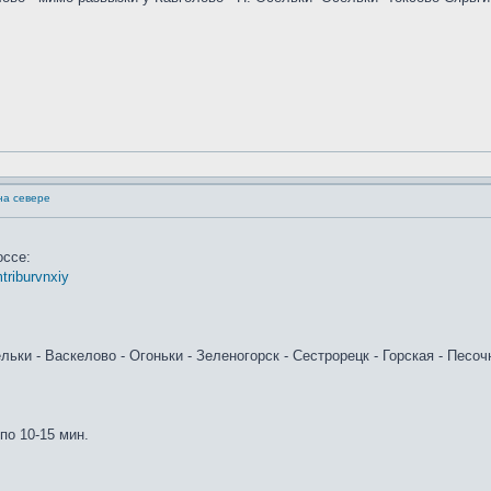
на севере
оссе:
triburvnxiy
льки - Васкелово - Огоньки - Зеленогорск - Сестрорецк - Горская - Песоч
по 10-15 мин.