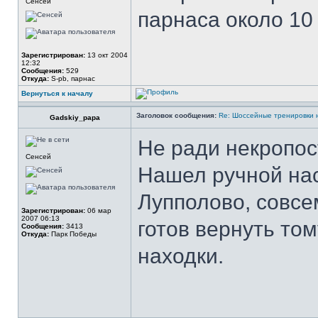
Сенсей
парнаса около 10 
Зарегистрирован:
13 окт 2004
12:32
Сообщения:
529
Откуда:
S-pb, парнас
Вернуться к началу
Заголовок сообщения:
Re: Шоссейные тренировки 
Gadskiy_papa
Не ради некропос
Сенсей
Нашел ручной нас
Лупполово, совсе
Зарегистрирован:
06 мар
2007 06:13
готов вернуть то
Сообщения:
3413
Откуда:
Парк Победы
находки.