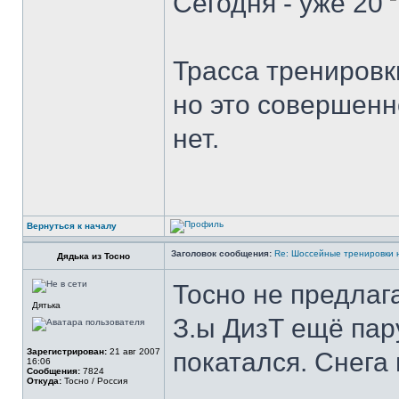
Сегодня - уже 20
Трасса тренировк
но это совершенн
нет.
Вернуться к началу
Заголовок сообщения:
Re: Шоссейные тренировки 
Дядька из Тосно
Тосно не предлага
Дятька
З.ы ДизТ ещё пар
Зарегистрирован:
21 авг 2007
покатался. Снега 
16:06
Сообщения:
7824
Откуда:
Тосно / Россия