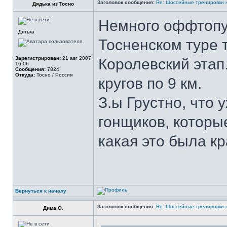
Заголовок сообщения:
Re: Шоссейные тренировки 
Дядька из Тосно
Немного оффтопу
Дятька
Тосненском туре 
Зарегистрирован:
21 авг 2007
Королевский этап
16:06
Сообщения:
7824
Откуда:
Тосно / Россия
кругов по 9 км.
З.ы Грустно, что
гонщиков, которые
какая это была кр
Вернуться к началу
Заголовок сообщения:
Re: Шоссейные тренировки 
Дима О.