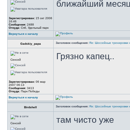
ближайший меся
Зарегистрирован:
15 окт 2006
16:46
Сообщения:
2488
Откуда:
Спб, Удельный парк
Вернуться к началу
Заголовок сообщения:
Re: Шоссейные тренировки 
Gadskiy_papa
Грязно капец..
Сенсей
Зарегистрирован:
06 мар
2007 06:13
Сообщения:
3413
Откуда:
Парк Победы
Вернуться к началу
Заголовок сообщения:
Re: Шоссейные тренировки 
Birdshell
там чисто уже
Сенсей