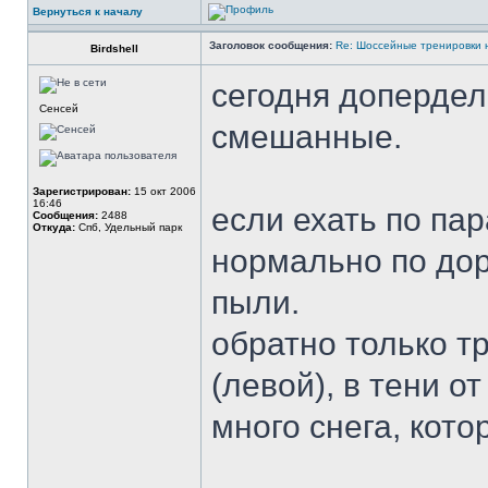
Вернуться к началу
Заголовок сообщения:
Re: Шоссейные тренировки 
Birdshell
сегодня допердел
Сенсей
смешанные.
Зарегистрирован:
15 окт 2006
16:46
если ехать по па
Сообщения:
2488
Откуда:
Спб, Удельный парк
нормально по дор
пыли.
обратно только т
(левой), в тени о
много снега, кото