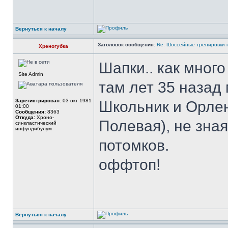
Вернуться к началу
Заголовок сообщения:
Re: Шоссейные тренировки 
Хреногубка
Шапки.. как много 
Site Admin
там лет 35 назад 
Зарегистрирован:
03 окт 1981
Школьник и Орлен
01:00
Сообщения:
8363
Откуда:
Xроно-
Полевая), не зная
синкластический
инфундибулум
потомков.
оффтоп!
Вернуться к началу