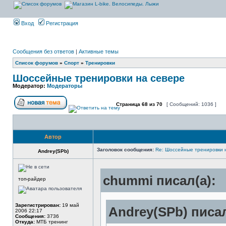
Вход
Регистрация
Сообщения без ответов
|
Активные темы
Список форумов
»
Спорт
»
Тренировки
Шоссейные тренировки на севере
Модератор:
Модераторы
Страница
68
из
70
[ Сообщений: 1036 ]
Автор
Заголовок сообщения:
Re: Шоссейные тренировки 
Andrey(SPb)
chummi писал(а):
топ-райдер
Зарегистрирован:
19 май
Andrey(SPb) писал
2006 22:17
Сообщения:
3736
Откуда:
МТБ тренинг