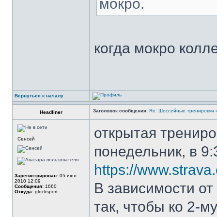
мокро.
когда мокро колле
Вернуться к началу
Заголовок сообщения:
Re: Шоссейные тренировки 
Headliner
открытая трениро
Сенсей
понедельник, в 9:
https://www.strav
Зарегистрирован:
05 июл
2010 12:09
В зависимости от
Сообщения:
1660
Откуда:
glocksport
так, чтобы ко 2-м