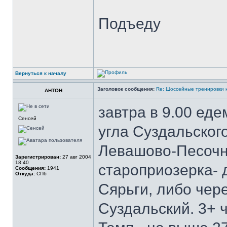
Подъеду
Вернуться к началу
Заголовок сообщения:
Re: Шоссейные тренировки 
AHTOH
завтра в 9.00 ед
Сенсей
угла Суздальског
Левашово-Песочны
Зарегистрирован:
27 авг 2004
18:40
староприозерка- 
Сообщения:
1941
Откуда:
СПб
Сярьги, либо чер
Суздальский. 3+ 