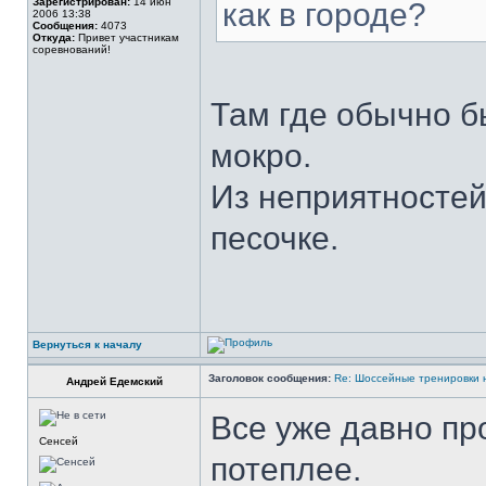
Зарегистрирован:
14 июн
как в городе?
2006 13:38
Сообщения:
4073
Откуда:
Привет участникам
соревнований!
Там где обычно б
мокро.
Из неприятностей
песочке.
Вернуться к началу
Заголовок сообщения:
Re: Шоссейные тренировки 
Андрей Едемский
Все уже давно пр
Сенсей
потеплее.