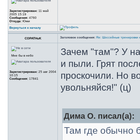
Зарегистрирован:
11 май
2005 15:19
Сообщения:
4760
Откуда:
Юкки
Вернуться к началу
Заголовок сообщения:
Re: Шоссейные тренировки 
COPATHuK
Зачем "там"? У на
Мне бы в небо
и пыли. Грят посл
Зарегистрирован:
25 авг 2004
проскочили. Но во
10:15
Сообщения:
17841
увольняйся!" (ц)
Дима О. писал(а):
Там где обычно 