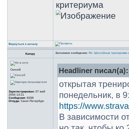
критериума
Вернуться к началу
Заголовок сообщения:
Re: Шоссейные тренировки 
Kampy
Headliner писал(а):
Сенсей
открытая трениро
Зарегистрирован:
07 май
понедельник, в 9
2004 13:21
Сообщения:
8298
Откуда:
Санкт-Петербург
https://www.stra
В зависимости о
но так, чтобы ко