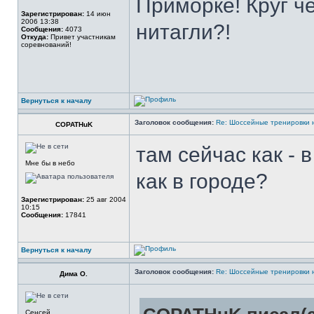
Приморке! Круг ч
Зарегистрирован:
14 июн
2006 13:38
нитагли?!
Сообщения:
4073
Откуда:
Привет участникам
соревнований!
Вернуться к началу
Заголовок сообщения:
Re: Шоссейные тренировки 
COPATHuK
там сейчас как - 
Мне бы в небо
как в городе?
Зарегистрирован:
25 авг 2004
10:15
Сообщения:
17841
Вернуться к началу
Заголовок сообщения:
Re: Шоссейные тренировки 
Дима О.
Сенсей