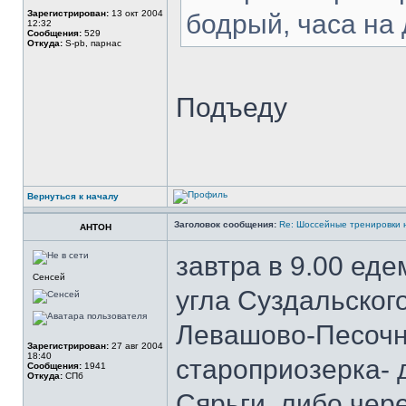
Зарегистрирован:
13 окт 2004
бодрый, часа на 
12:32
Сообщения:
529
Откуда:
S-pb, парнас
Подъеду
Вернуться к началу
Заголовок сообщения:
Re: Шоссейные тренировки 
AHTOH
завтра в 9.00 ед
Сенсей
угла Суздальског
Левашово-Песочны
Зарегистрирован:
27 авг 2004
18:40
староприозерка- 
Сообщения:
1941
Откуда:
СПб
Сярьги, либо чер