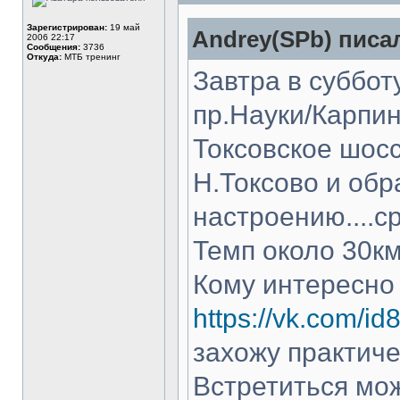
Зарегистрирован:
19 май
Andrey(SPb) писал
2006 22:17
Сообщения:
3736
Откуда:
МТБ тренинг
Завтра в суббот
пр.Науки/Карпин
Токсовское шосс
Н.Токсово и обр
настроению....с
Темп около 30км
Кому интересно
https://vk.com/i
захожу практиче
Встретиться мож