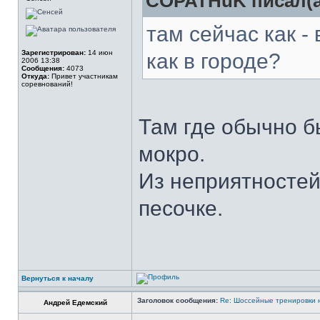
COPATHuK писал(а
там сейчас как -
Зарегистрирован:
14 июн
как в городе?
2006 13:38
Сообщения:
4073
Откуда:
Привет участникам
соревнований!
Там где обычно б
мокро.
Из неприятностей
песочке.
Вернуться к началу
Заголовок сообщения:
Re: Шоссейные тренировки 
Андрей Едемский