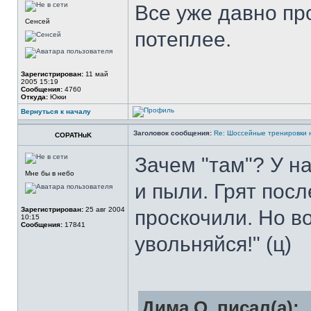
Все уже давно пр
Сенсей
потеплее.
Зарегистрирован:
11 май
2005 15:19
Сообщения:
4760
Откуда:
Юкки
Вернуться к началу
Заголовок сообщения:
Re: Шоссейные тренировки 
COPATHuK
Зачем "там"? У на
Мне бы в небо
и пыли. Грят посл
Зарегистрирован:
25 авг 2004
проскочили. Но во
10:15
Сообщения:
17841
увольняйся!" (ц)
Дима О. писал(а):