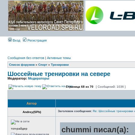
Вход
Регистрация
Сообщения без ответов
|
Активные темы
Список форумов
»
Спорт
»
Тренировки
Шоссейные тренировки на севере
Модератор:
Модераторы
Страница
68
из
70
[ Сообщений: 1036 ]
Автор
Заголовок сообщения:
Re: Шоссейные тренировки 
Andrey(SPb)
chummi писал(а):
топ-райдер