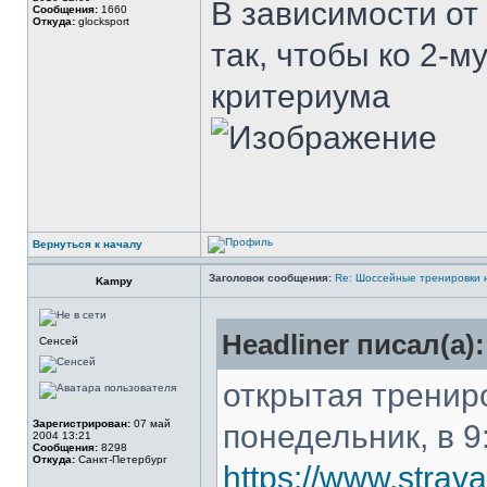
В зависимости от
Сообщения:
1660
Откуда:
glocksport
так, чтобы ко 2-м
критериума
Вернуться к началу
Заголовок сообщения:
Re: Шоссейные тренировки 
Kampy
Headliner писал(а):
Сенсей
открытая трениро
Зарегистрирован:
07 май
понедельник, в 9
2004 13:21
Сообщения:
8298
Откуда:
Санкт-Петербург
https://www.stra