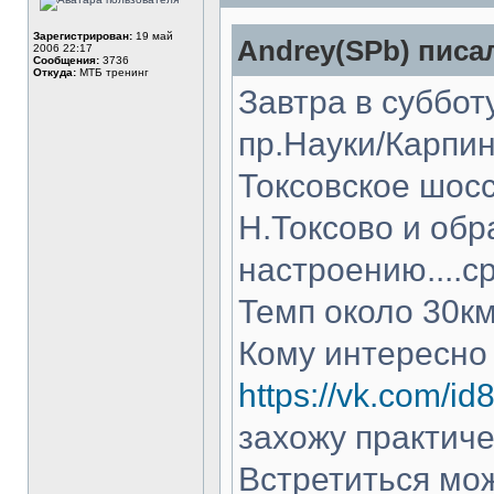
Зарегистрирован:
19 май
Andrey(SPb) писал
2006 22:17
Сообщения:
3736
Откуда:
МТБ тренинг
Завтра в суббот
пр.Науки/Карпин
Токсовское шосс
Н.Токсово и обр
настроению....с
Темп около 30км
Кому интересно
https://vk.com/i
захожу практиче
Встретиться мож