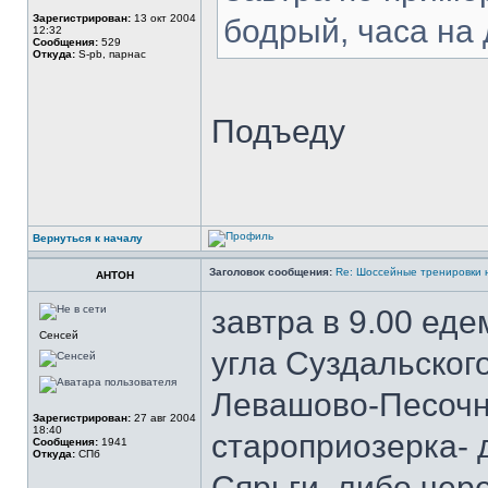
Зарегистрирован:
13 окт 2004
бодрый, часа на 
12:32
Сообщения:
529
Откуда:
S-pb, парнас
Подъеду
Вернуться к началу
Заголовок сообщения:
Re: Шоссейные тренировки 
AHTOH
завтра в 9.00 ед
Сенсей
угла Суздальског
Левашово-Песочны
Зарегистрирован:
27 авг 2004
18:40
староприозерка- 
Сообщения:
1941
Откуда:
СПб
Сярьги, либо чер