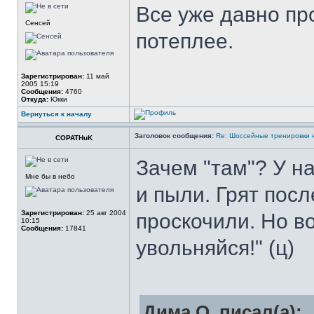
Все уже давно пр
Сенсей
потеплее.
Зарегистрирован:
11 май
2005 15:19
Сообщения:
4760
Откуда:
Юкки
Вернуться к началу
Заголовок сообщения:
Re: Шоссейные тренировки 
COPATHuK
Зачем "там"? У на
Мне бы в небо
и пыли. Грят посл
Зарегистрирован:
25 авг 2004
проскочили. Но во
10:15
Сообщения:
17841
увольняйся!" (ц)
Дима О. писал(а):