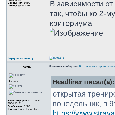
В зависимости от
Сообщения:
1660
Откуда:
glocksport
так, чтобы ко 2-м
критериума
Вернуться к началу
Заголовок сообщения:
Re: Шоссейные тренировки 
Kampy
Headliner писал(а):
Сенсей
открытая трениро
Зарегистрирован:
07 май
понедельник, в 9
2004 13:21
Сообщения:
8298
Откуда:
Санкт-Петербург
https://www.stra