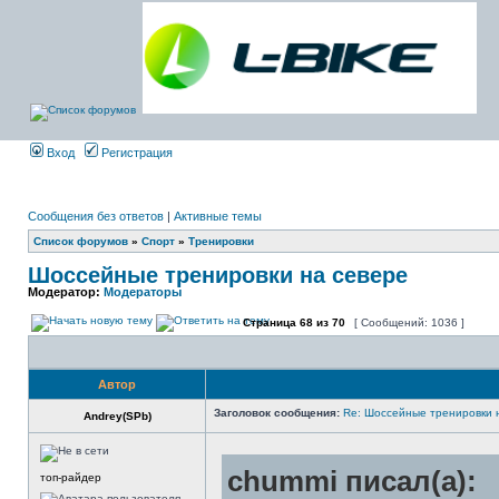
Вход
Регистрация
Сообщения без ответов
|
Активные темы
Список форумов
»
Спорт
»
Тренировки
Шоссейные тренировки на севере
Модератор:
Модераторы
Страница
68
из
70
[ Сообщений: 1036 ]
Автор
Заголовок сообщения:
Re: Шоссейные тренировки 
Andrey(SPb)
chummi писал(а):
топ-райдер