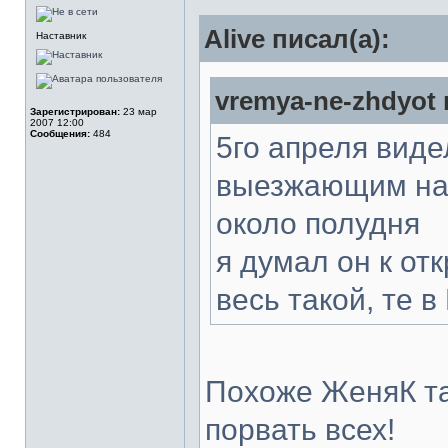
Alive писал(а):
Наставник
vremya-ne-zhdyot 
Зарегистрирован:
23 мар
2007 12:00
Сообщения:
484
5го апреля вид
выезжающим нав
около полудня
я думал он к от
весь такой, те 
Похоже ЖеняК та
порвать всех!