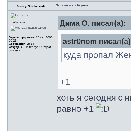
Заголовок сообщения:
Andrey Nikolaevich
Дима О. писал(а):
Любитель
Зарегистрирован:
20 окт 2005
astr0nom писал(а)
00:21
Сообщения:
2614
Откуда:
С.-Петербург. Остров
Голодай
куда пропал Же
+1
хоть я сегодня с 
равно +1