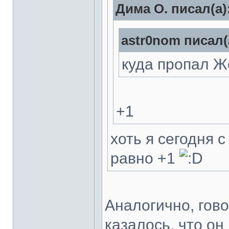
Дима О. писал(а)
astr0nom писал(
куда пропал 
+1
хоть я сегодня 
равно +1
Аналогично, гово
казалось, что он