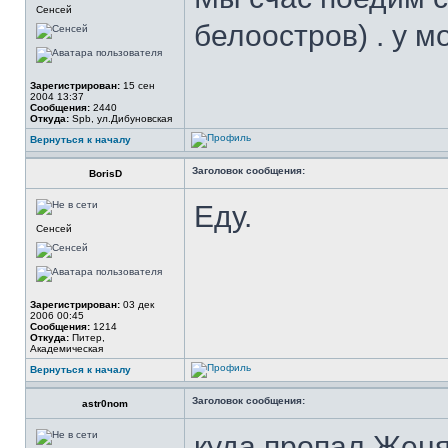
Сенсей
белоостров) . у мо
Зарегистрирован:
15 сен
2004 13:37
Сообщения:
2440
Откуда:
Spb, ул.Дибуновская
Вернуться к началу
Заголовок сообщения:
BorisD
Еду.
Сенсей
Зарегистрирован:
03 дек
2006 00:45
Сообщения:
1214
Откуда:
Питер,
Академическая
Вернуться к началу
Заголовок сообщения:
astr0nom
куда пропал Жен