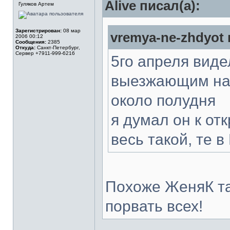
Alive писал(а):
Гуляков Артем
Зарегистрирован:
08 мар
vremya-ne-zhdyot 
2006 00:12
Сообщения:
2385
Откуда:
Санкт-Петербург,
Сервер +7911-999-6216
5го апреля вид
выезжающим нав
около полудня
я думал он к от
весь такой, те 
Похоже ЖеняК та
порвать всех!