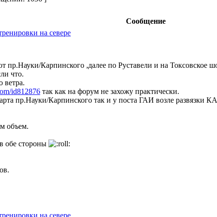
Сообщение
тренировки на севере
 от пр.Науки/Карпинского ,далее по Руставели и на Токсовское ш
ли что.
о ветра.
.com/id812876
так как на форум не захожу практически.
тарта пр.Науки/Карпинского так и у поста ГАИ возле развязки К
км объем.
 в обе стороны
ов.
тренировки на севере