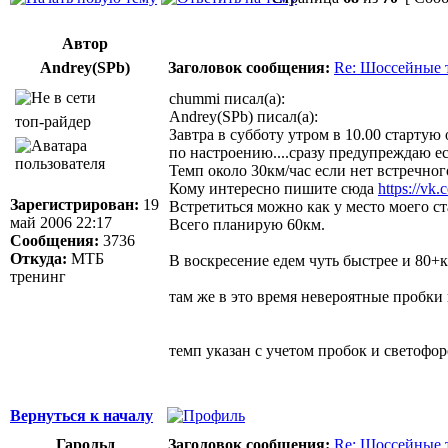
Автор
Andrey(SPb)
Заголовок сообщения:
Re: Шоссейные 
chummi писал(а):
Andrey(SPb) писал(а):
топ-райдер
Завтра в субботу утром в 10.00 стартую
по настроению....сразу предупреждаю ес
Темп около 30км/час если нет встречног
Кому интересно пишите сюда
https://vk
Зарегистрирован:
19
Встретиться можно как у место моего с
май 2006 22:17
Всего планирую 60км.
Сообщения:
3736
Откуда:
МТБ
В воскресение едем чуть быстрее и 80+
тренинг
там же в это время невероятные пробки
темп указан с учетом пробок и светофор
Вернуться к началу
Гарольд
Заголовок сообщения:
Re: Шоссейные 