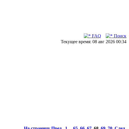
FAQ
Поиск
Текущее время: 08 авг 2026 00:34
На страницу
Пред.
1
...
65
,
66
,
67
,
68
,
69
,
70
След.