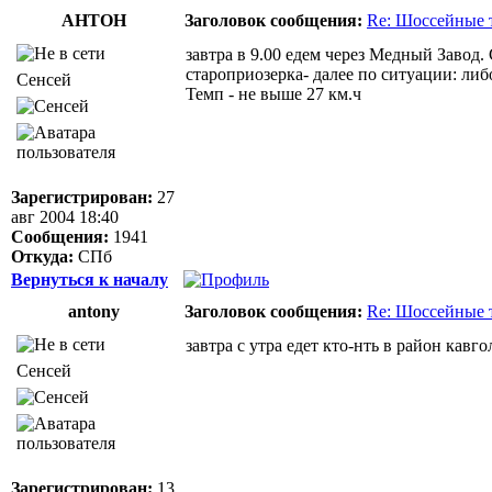
AHTOH
Заголовок сообщения:
Re: Шоссейные 
завтра в 9.00 едем через Медный Завод
староприозерка- далее по ситуации: либ
Сенсей
Темп - не выше 27 км.ч
Зарегистрирован:
27
авг 2004 18:40
Сообщения:
1941
Откуда:
СПб
Вернуться к началу
antony
Заголовок сообщения:
Re: Шоссейные 
завтра с утра едет кто-нть в район кавг
Сенсей
Зарегистрирован:
13