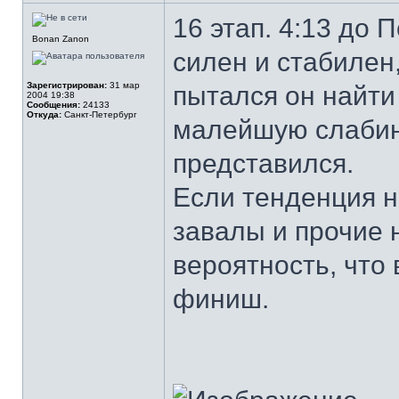
16 этап. 4:13 до
Bonan Zanon
силен и стабилен,
Зарегистрирован:
31 мар
пытался он найти
2004 19:38
Сообщения:
24133
Откуда:
Санкт-Петербург
малейшую слабину
представился.
Если тенденция н
завалы и прочие 
вероятность, что 
финиш.