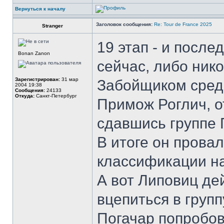
Вернуться к началу
Заголовок сообщения:
Re: Tour de France 2025
Stranger
19 этап - и после
Bonan Zanon
сейчас, либо нико
Зарегистрирован:
31 мар
Забойщиком сред
2004 19:38
Сообщения:
24133
Откуда:
Санкт-Петербург
Примож Роглич, о
сдавшись группе
В итоге он прова
классификации на
А вот Липовиц де
вцепиться в групп
Погачар попробов