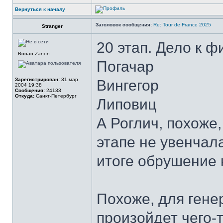
Вернуться к началу
Заголовок сообщения:
Re: Tour de France 2025
Stranger
20 этап. Дело к ф
Bonan Zanon
Погачар
Зарегистрирован:
31 мар
Вингегор
2004 19:38
Сообщения:
24133
Откуда:
Санкт-Петербург
Липовиц
А Роглич, похоже,
этапе не увенчала
итоге обрушение 
Похоже, для гене
произойдет чего-