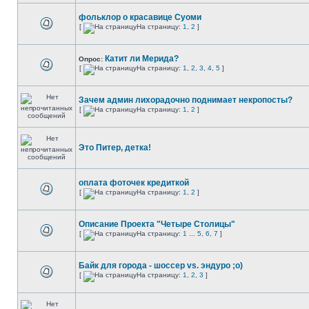
фольклор о красавице Суоми
[
На страницу:
1
,
2
]
Катит ли Мерида?
Опрос:
[
На страницу:
1
,
2
,
3
,
4
,
5
]
Зачем админ лихорадочно поднимает некропосты?
[
На страницу:
1
,
2
]
Это Питер, детка!
оплата фоточек кредиткой
[
На страницу:
1
,
2
]
Описание Проекта "Четыре Столицы"
[
На страницу:
1
...
5
,
6
,
7
]
Байк для города - шоссер vs. эндуро ;o)
[
На страницу:
1
,
2
,
3
]