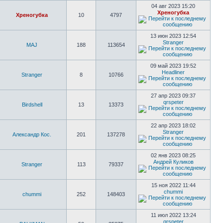
04 авг 2023 15:20
Хреногубка
Хреногубка
10
4797
13 июн 2023 12:54
Stranger
MAJ
188
113654
09 май 2023 19:52
Headliner
Stranger
8
10766
27 апр 2023 09:37
qrspeter
Birdshell
13
13373
22 апр 2023 18:02
Stranger
Александр Кос.
201
137278
02 янв 2023 08:25
Андрей Куликов
Stranger
113
79337
15 ноя 2022 11:44
chummi
chummi
252
148403
11 июл 2022 13:24
qrspeter