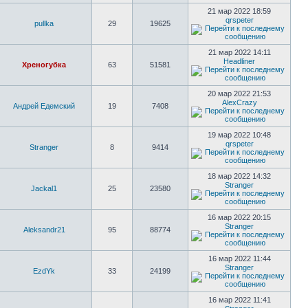
21 мар 2022 18:59
qrspeter
pullka
29
19625
21 мар 2022 14:11
Headliner
Хреногубка
63
51581
20 мар 2022 21:53
AlexCrazy
Андрей Едемский
19
7408
19 мар 2022 10:48
qrspeter
Stranger
8
9414
18 мар 2022 14:32
Stranger
Jackal1
25
23580
16 мар 2022 20:15
Stranger
Aleksandr21
95
88774
16 мар 2022 11:44
Stranger
EzdYk
33
24199
16 мар 2022 11:41