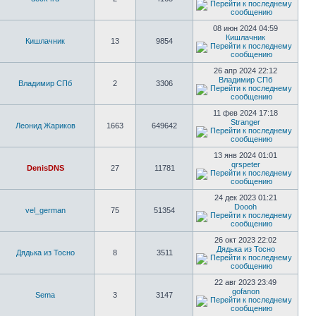
08 июн 2024 04:59
Кишлачник
Кишлачник
13
9854
26 апр 2024 22:12
Владимир СПб
Владимир СПб
2
3306
11 фев 2024 17:18
Stranger
Леонид Жариков
1663
649642
13 янв 2024 01:01
qrspeter
DenisDNS
27
11781
24 дек 2023 01:21
Doooh
vel_german
75
51354
26 окт 2023 22:02
Дядька из Тосно
Дядька из Тосно
8
3511
22 авг 2023 23:49
gofanon
Sema
3
3147