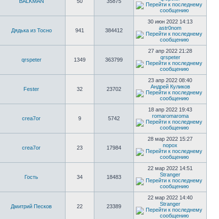
BALKMAN
50
35875
30 июн 2022 14:13
astr0nom
Дядька из Тосно
941
384412
27 апр 2022 21:28
qrspeter
qrspeter
1349
363799
23 апр 2022 08:40
Андрей Куликов
Fester
32
23702
18 апр 2022 19:43
romaromaroma
crea7or
9
5742
28 мар 2022 15:27
nopox
crea7or
23
17984
22 мар 2022 14:51
Stranger
Гость
34
18483
22 мар 2022 14:40
Stranger
Дмитрий Песков
22
23389