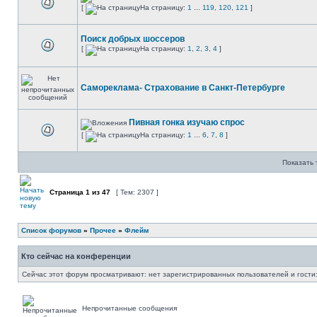
[
На страницу:
1
...
119
,
120
,
121
]
Поиск добрых шоссеров
[
На страницу:
1
,
2
,
3
,
4
]
Самореклама- Страхование в Санкт-Петербурге
Пивная гонка изучаю спрос
[
На страницу:
1
...
6
,
7
,
8
]
Показать 
Страница
1
из
47
[ Тем: 2307 ]
Список форумов
»
Прочее
»
Флейм
Кто сейчас на конференции
Сейчас этот форум просматривают: нет зарегистрированных пользователей и гости:
Непрочитанные сообщения