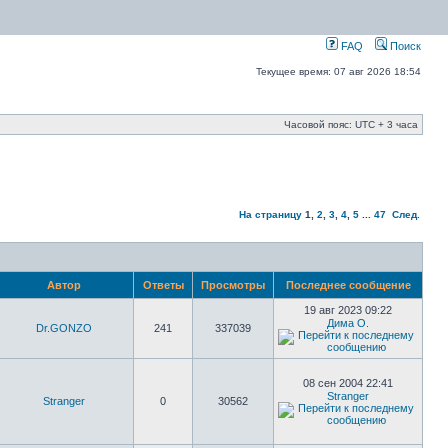
FAQ
Поиск
Текущее время: 07 авг 2026 18:54
Часовой пояс: UTC + 3 часа
На страницу
1
,
2
,
3
,
4
,
5
...
47
След.
Автор
Ответы
Просмотры
Последнее сообщение
19 авг 2023 09:22
Дима О.
Dr.GONZO
241
337039
08 сен 2004 22:41
Stranger
Stranger
0
30562