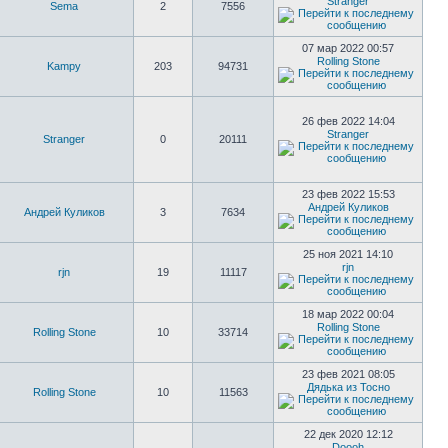
Stranger
Sema
2
7556
07 мар 2022 00:57
Rolling Stone
Kampy
203
94731
26 фев 2022 14:04
Stranger
Stranger
0
20111
23 фев 2022 15:53
Андрей Куликов
Андрей Куликов
3
7634
25 ноя 2021 14:10
rjn
rjn
19
11117
18 мар 2022 00:04
Rolling Stone
Rolling Stone
10
33714
23 фев 2021 08:05
Дядька из Тосно
Rolling Stone
10
11563
22 дек 2020 12:12
Doooh