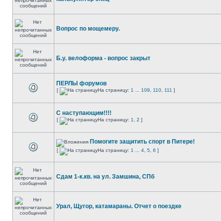
Вопрос по мощемеру.
Б.у. велоформа - вопрос закрыт
ПЕРЛЫ форумов
[
На страницу:
1
...
109
,
110
,
111
]
С наступающим!!!!
[
На страницу:
1
,
2
]
Помогите защитить спорт в Питере!
[
На страницу:
1
...
4
,
5
,
6
]
Сдам 1-к.кв. на ул. Замшина, СПб
Урал, Щугор, катамараны. Отчет о поездке