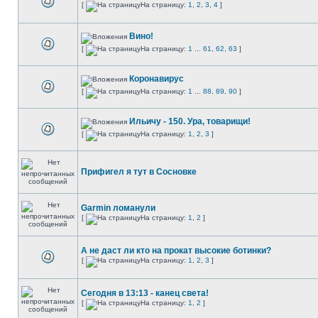
[
На страницу:
1
,
2
,
3
,
4
]
Вино!
[
На страницу:
1
...
61
,
62
,
63
]
Коронавирус
[
На страницу:
1
...
88
,
89
,
90
]
Ильичу - 150. Ура, товарищи!
[
На страницу:
1
,
2
,
3
]
Прифигел я тут в Сосновке
Garmin ломанули
[
На страницу:
1
,
2
]
А не даст ли кто на прокат высокие ботинки?
[
На страницу:
1
,
2
,
3
]
Сегодня в 13:13 - канец света!
[
На страницу:
1
,
2
]