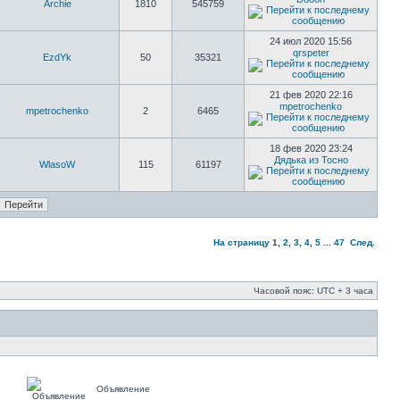
Archie
1810
545759
24 июл 2020 15:56
qrspeter
EzdYk
50
35321
21 фев 2020 22:16
mpetrochenko
mpetrochenko
2
6465
18 фев 2020 23:24
Дядька из Тосно
WlasoW
115
61197
На страницу
1
,
2
,
3
,
4
,
5
...
47
След.
Часовой пояс: UTC + 3 часа
Объявление