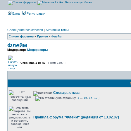
Вход
Регистрация
Сообщения без ответов
|
Активные темы
Список форумов
»
Прочее
»
Флейм
Флейм
Модератор:
Модераторы
Страница
1
из
47
[ Тем: 2307 ]
Словарь отмаз
[
На страницу:
1
...
15
,
16
,
17
]
Правила форума "Флейм" (редакция от 13.02.07)