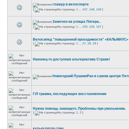
гламур в велоспорте
[
На страницу:
1
...
147
,
148
,
149
]
Замечен на улицах Питера..
[
На страницу:
1
...
105
,
106
,
107
]
Велосипед "повышенной проходимости" «КАЛЬМИУС»
[
На страницу:
1
...
27
,
28
,
29
]
Наконец-то доступная альтернатива Страве!
Новогодний ПушкинРан в самом центре Пет
Г/Л травма, последующее восстановление
Нужна помощь знающего. Проблемы при увольнении.
[
На страницу:
1
,
2
]
калькулятор спиц