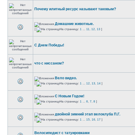
Почему илитный ресурс называют таковым?
Домашние животные.
[
На страницу:
1
...
11
,
12
,
13
]
С Днем Победы!
что с ниссаном?
Вело видео.
[
На страницу:
1
...
12
,
13
,
14
]
С Новым Годом!
[
На страницу:
1
...
6
,
7
,
8
]
двойной зимний этап велоклуба П.Г.
[
На страницу:
1
...
15
,
16
,
17
]
Велосипедист с татуировками