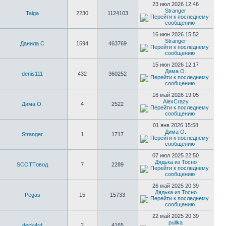
23 июл 2026 12:46
Stranger
Taiga
2230
1124103
16 июн 2026 15:52
Stranger
Данила С
1594
463769
15 июн 2026 12:17
Дима О.
denis111
432
360252
16 май 2026 19:05
AlexCrazy
Дима О.
4
2522
01 янв 2026 15:58
Дима О.
Stranger
1
1717
07 июл 2025 22:50
Дядька из Тосно
SCOTTовод
7
2289
26 май 2025 20:39
Дядька из Тосно
Pegas
15
15733
22 май 2025 20:39
pullka
deck4rd
2
4165