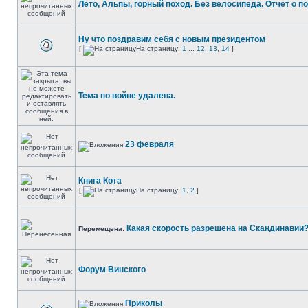
Лето, Альпы, горный поход. Без велосипеда. Отчет о п
Ну что поздравим себя с новым президентом
[
На страницу:
1
...
12
,
13
,
14
]
Тема по войне удалена.
23 февраля
Книга Кота
[
На страницу:
1
,
2
]
Какая скорость разрешена на Скандинавии
Перемещена:
Форум Винского
Приколы