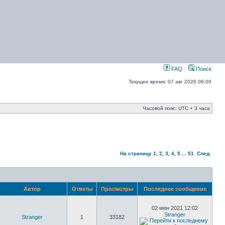
FAQ
Поиск
Текущее время: 07 авг 2026 06:00
Часовой пояс: UTC + 3 часа
На страницу
1
,
2
,
3
,
4
,
5
...
51
След.
Автор
Ответы
Просмотры
Последнее сообщение
02 июн 2021 12:02
Stranger
Stranger
1
33182