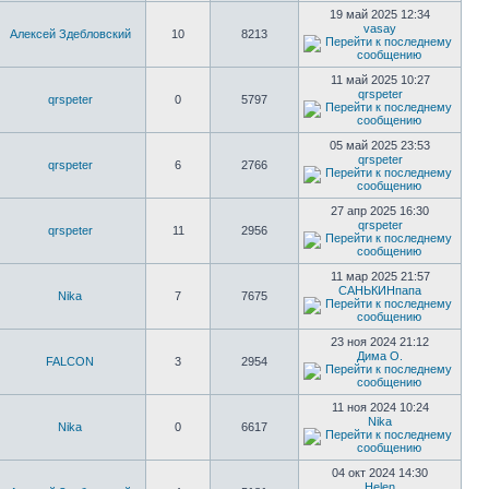
19 май 2025 12:34
vasay
Алексей Здебловский
10
8213
11 май 2025 10:27
qrspeter
qrspeter
0
5797
05 май 2025 23:53
qrspeter
qrspeter
6
2766
27 апр 2025 16:30
qrspeter
qrspeter
11
2956
11 мар 2025 21:57
САНЬКИНпапа
Nika
7
7675
23 ноя 2024 21:12
Дима О.
FALCON
3
2954
11 ноя 2024 10:24
Nika
Nika
0
6617
04 окт 2024 14:30
Helen