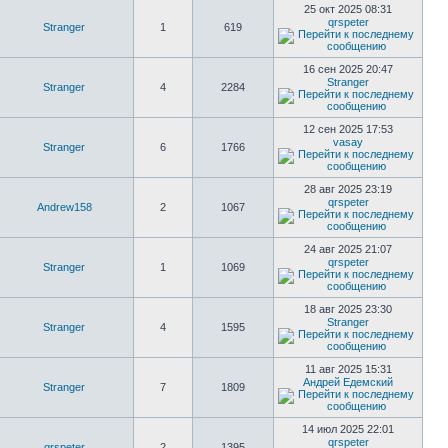
25 окт 2025 08:31
qrspeter
Stranger
1
619
16 сен 2025 20:47
Stranger
Stranger
4
2284
12 сен 2025 17:53
vasay
Stranger
6
1766
28 авг 2025 23:19
qrspeter
Andrew158
2
1067
24 авг 2025 21:07
qrspeter
Stranger
1
1069
18 авг 2025 23:30
Stranger
Stranger
4
1595
11 авг 2025 15:31
Андрей Едемский
Stranger
7
1809
14 июл 2025 22:01
qrspeter
qrspeter
2
1395