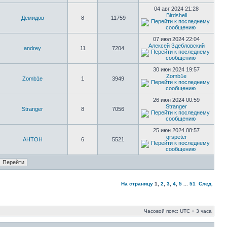
04 авг 2024 21:28
Birdshell
Демидов
8
11759
07 июл 2024 22:04
Алексей Здебловский
andrey
11
7204
30 июн 2024 19:57
Zomb1e
Zomb1e
1
3949
26 июн 2024 00:59
Stranger
Stranger
8
7056
25 июн 2024 08:57
qrspeter
AHTOH
6
5521
На страницу
1
,
2
,
3
,
4
,
5
...
51
След.
Часовой пояс: UTC + 3 часа