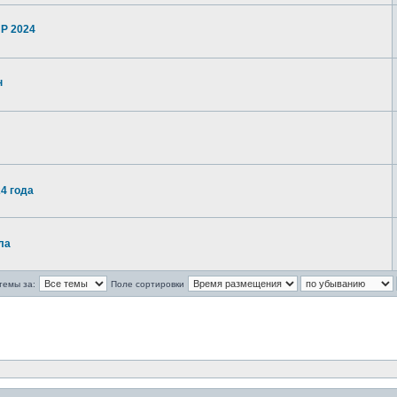
P 2024
н
4 года
ла
темы за:
Поле сортировки