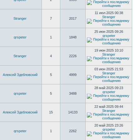
11 июл 2025 00:38
Stranger
Stranger
7
2017
25 июн 2025 09:26
qrspeter
qrspeter
1
1848
19 июн 2025 10:10
Stranger
Stranger
4
2226
03 июн 2025 21:53
Stranger
Алексей Здебловский
5
4999
28 май 2025 09:23
qrspeter
qrspeter
5
3488
22 май 2025 09:44
Stranger
Алексей Здебловский
15
14133
20 май 2025 23:26
qrspeter
qrspeter
1
2262