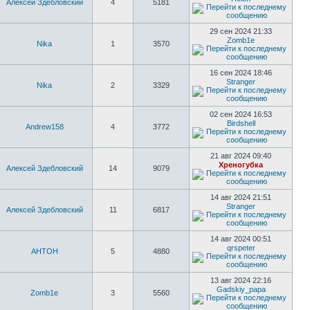
Алексей Здебловский
4
5181
29 сен 2024 21:33
Zomb1e
Nika
1
3570
16 сен 2024 18:46
Stranger
Nika
2
3329
02 сен 2024 16:53
Birdshell
Andrew158
4
3772
21 авг 2024 09:40
Хреногубка
Алексей Здебловский
14
9079
14 авг 2024 21:51
Stranger
Алексей Здебловский
11
6817
14 авг 2024 00:51
qrspeter
AHTOH
5
4880
13 авг 2024 22:16
Gadskiy_papa
Zomb1e
3
5560