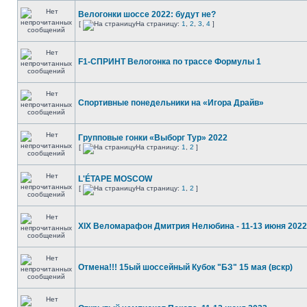
Велогонки шоссе 2022: будут не?
[
На страницу:
1
,
2
,
3
,
4
]
F1-СПРИНТ Велогонка по трассе Формулы 1
Спортивные понедельники на «Игора Драйв»
Групповые гонки «Выборг Тур» 2022
[
На страницу:
1
,
2
]
L'ÉTAPE MOSCOW
[
На страницу:
1
,
2
]
XIX Веломарафон Дмитрия Нелюбина - 11-13 июня 2022
Отмена!!! 15ый шоссейный Кубок "БЗ" 15 мая (вскр)