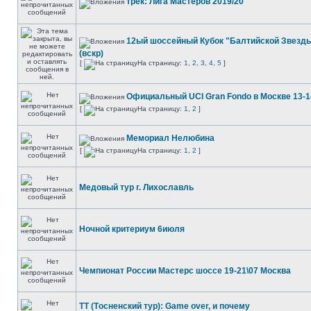
трек: Лига Мастеров 2019/20
12ый шоссейный Кубок "Балтийской Звезды
(вскр)
[
На страницу:
1
,
2
,
3
,
4
,
5
]
Официальный UCI Gran Fondo в Москве 13-
[
На страницу:
1
,
2
]
Мемориал Нелюбина
[
На страницу:
1
,
2
]
Медовый тур г. Лихославль
Ночной критериум 6июля
Чемпионат России Мастерс шоссе 19-21\07 Москва
ТТ (Tосненский тур): Game over, и почему