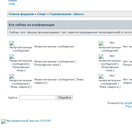
Список форумов
»
Спорт
»
Соревнования - Шоссе
Кто сейчас на конференции
Сейчас этот форум просматривают: нет зарегистрированных пользователей и гости:
Непрочитанные сообщения
Нет н
Непрочитанные сообщения [
Нет н
Популярная тема ]
Попул
Непрочитанные сообщения [ Тема
Нет н
закрыта ]
закрыт
Найти:
Powered by
php
Рус