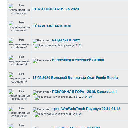
GRAN FONDO RUSSIA 2020
L’ÉTAPE FINLAND 2020
Разделка в Zwift
[
На страницу:
1
,
2
]
Велосипед в соседней Латвии
17.05.2020 Большой Велозаезд Gran Fondo Russia
ПОКЛОННАЯ ГОРА - 2019. Календарь!
[
На страницу:
1
...
8
,
9
,
10
]
трек: WroWeloTrack Пружкув 30.11-01.12
[
На страницу:
1
,
2
]