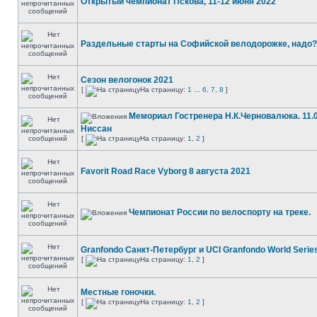
Открытый чемпионат Пскова, 11-12 июня 2022
Раздельные старты на Софийской велодорожке, надо?
Сезон велогонок 2021
[
На страницу:
1
...
6
,
7
,
8
]
Мемориал Гостренера Н.К.Черновалюка. 11.09
Ниссан
[
На страницу:
1
,
2
]
Favorit Road Race Vyborg 8 августа 2021
Чемпионат России по велоспорту на треке.
Granfondo Санкт-Петербург и UCI Granfondo World Serie
[
На страницу:
1
,
2
]
Местные гоночки.
[
На страницу:
1
,
2
]