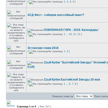
[
На страницу:
1
,
2
,
3
,
4
]
ЗСД Фест - соберем шоссейный пакет?
ПОКЛОННАЯ ГОРА - 2018. Календарь!
[
На страницу:
1
...
10
,
11
,
12
]
Эстонские гонки 2018
[
На страницу:
1
,
2
]
11ый Кубок "Балтийской Звезды" Осенний э
(суб)
11ый Кубок Балтийской Звезды 20 мая
[
На страницу:
1
...
6
,
7
,
8
]
Показать темы за:
Поле сорти
Страница
1
из
5
[ Тем: 227 ]