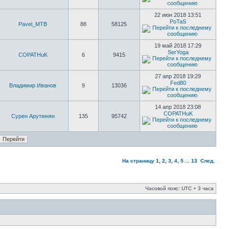
22 июн 2018 13:51
PoTaS
Pavel_MTB
88
58125
19 май 2018 17:29
SerYoga
COPATHuK
6
9415
27 апр 2018 19:29
Fed80
Владимир Иванов
9
13036
14 апр 2018 23:08
COPATHuK
Сурен Арутюнян
135
95742
На страницу
1
,
2
,
3
,
4
,
5
...
13
След.
Часовой пояс: UTC + 3 часа