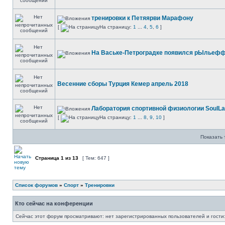
тренировки к Петяярви Марафону
[
На страницу:
1
...
4
,
5
,
6
]
На Ваське-Петроградке появился рЫльеф
Весенние сборы Турция Кемер апрель 2018
Лаборатория спортивной физиологии SoulL
[
На страницу:
1
...
8
,
9
,
10
]
Показать 
Страница
1
из
13
[ Тем: 647 ]
Список форумов
»
Спорт
»
Тренировки
Кто сейчас на конференции
Сейчас этот форум просматривают: нет зарегистрированных пользователей и гости: