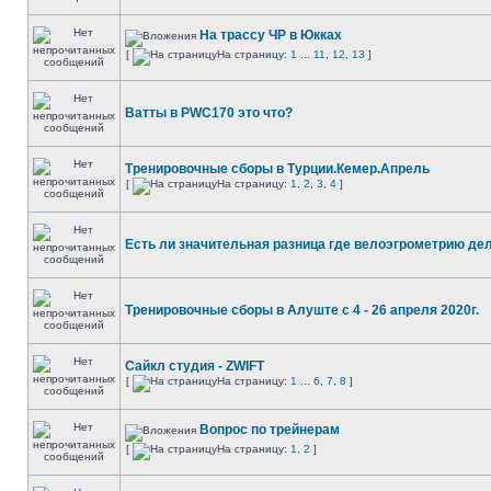
На трассу ЧР в Юкках
[
На страницу:
1
...
11
,
12
,
13
]
Ватты в PWC170 это что?
Тренировочные сборы в Турции.Кемер.Апрель
[
На страницу:
1
,
2
,
3
,
4
]
Есть ли значительная разница где велоэгрометрию де
Тренировочные сборы в Алуште c 4 - 26 апреля 2020г.
Сайкл студия - ZWIFT
[
На страницу:
1
...
6
,
7
,
8
]
Вопрос по трейнерам
[
На страницу:
1
,
2
]