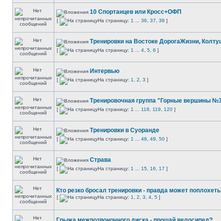
10 Спортанцев или Кросс+ОФП
[
На страницу:
1
...
36
,
37
,
38
]
Тренировки на Востоке ДорогаЖизни, Колтуш
[
На страницу:
1
...
4
,
5
,
6
]
Интервью
[
На страницу:
1
,
2
,
3
]
Тренировочная группа "Горные вершины №
[
На страницу:
1
...
118
,
119
,
120
]
Тренировки в Суоранде
[
На страницу:
1
...
48
,
49
,
50
]
Страва
[
На страницу:
1
...
15
,
16
,
17
]
Кто резко бросал тренировки - правда может поплохеть
[
На страницу:
1
,
2
,
3
,
4
,
5
]
Грыжа межпозвоночного диска - прощай велосипед?