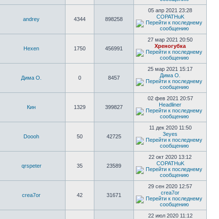
05 апр 2021 23:28
COPATHuK
andrey
4344
898258
27 мар 2021 20:50
Хреногубка
Hexen
1750
456991
25 мар 2021 15:17
Дима О.
Дима О.
0
8457
02 фев 2021 20:57
Headliner
Кин
1329
399827
11 дек 2020 11:50
3eyes
Doooh
50
42725
22 окт 2020 13:12
COPATHuK
qrspeter
35
23589
29 сен 2020 12:57
crea7or
crea7or
42
31671
22 июл 2020 11:12