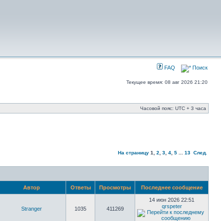
FAQ
Поиск
Текущее время: 08 авг 2026 21:20
Часовой пояс: UTC + 3 часа
На страницу
1
,
2
,
3
,
4
,
5
...
13
След.
Автор
Ответы
Просмотры
Последнее сообщение
14 июн 2026 22:51
qrspeter
Stranger
1035
411269