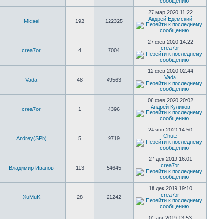
27 мар 2020 11:22
Андрей Едемский
Micael
192
122325
27 фев 2020 14:22
crea7or
crea7or
4
7004
12 фев 2020 02:44
Vada
Vada
48
49563
06 фев 2020 20:02
Андрей Куликов
crea7or
1
4396
24 янв 2020 14:50
Chute
Andrey(SPb)
5
9719
27 дек 2019 16:01
crea7or
Владимир Иванов
113
54645
18 дек 2019 19:10
crea7or
XuMuK
28
21242
01 авг 2019 13:53