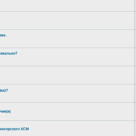
вке.
тикально?
ка)?
чик(и)
еногорского ХСМ