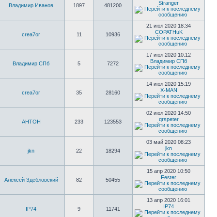
Stranger
Владимир Иванов
1897
481200
21 июл 2020 18:34
COPATHuK
crea7or
11
10936
17 июл 2020 10:12
Владимир СПб
Владимир СПб
5
7272
14 июл 2020 15:19
X-MAN
crea7or
35
28160
02 июл 2020 14:50
qrspeter
AHTOH
233
123553
03 май 2020 08:23
jkn
jkn
22
18294
15 апр 2020 10:50
Fester
Алексей Здебловский
82
50455
13 апр 2020 16:01
IP74
IP74
9
11741