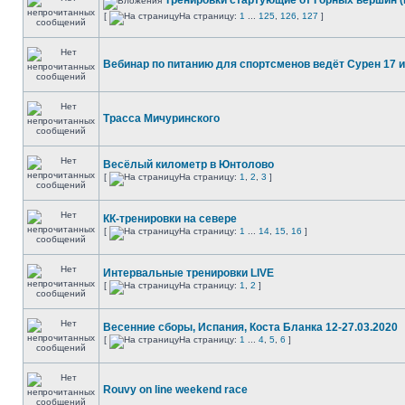
Тренировки стартующие от Горных вершин 
[
На страницу:
1
...
125
,
126
,
127
]
Вебинар по питанию для спортсменов ведёт Сурен 17 
Трасса Мичуринского
Весёлый километр в Юнтолово
[
На страницу:
1
,
2
,
3
]
КК-тренировки на севере
[
На страницу:
1
...
14
,
15
,
16
]
Интервальные тренировки LIVE
[
На страницу:
1
,
2
]
Весенние сборы, Испания, Коста Бланка 12-27.03.2020
[
На страницу:
1
...
4
,
5
,
6
]
Rouvy on line weekend race