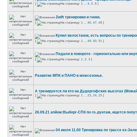
[
На страницу:
1
...
4
,
5
,
6
]
Zwift тренировки и гонки.
[
На страницу:
1
...
46
,
47
,
48
]
Купил велостанок, есть вопросы по трениро
[
На страницу:
1
...
49
,
50
,
51
]
Педали в повороте - горизонтально или вер
[
На страницу:
1
,
2
,
3
]
Развитие МПК и ПАНО в межсезонье.
А тренируется ли кто на Дудергофских высотах (Можай
[
На страницу:
1
...
23
,
24
,
25
]
26.09.21 апйом:Выборг-СПб по го..рунтам, ищется попут
04 июля 11.00 Тренировка по трассе ех-Зел