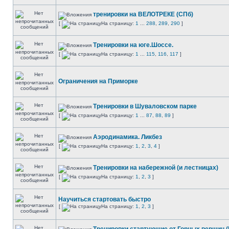
тренировки на ВЕЛОТРЕКЕ (СПб)
[
На страницу:
1
...
288
,
289
,
290
]
Тренировки на юге.Шоссе.
[
На страницу:
1
...
115
,
116
,
117
]
Ограничения на Приморке
Тренировки в Шуваловском парке
[
На страницу:
1
...
87
,
88
,
89
]
Аэродинамика. Ликбез
[
На страницу:
1
,
2
,
3
,
4
]
Тренировки на набережной (и лестницах)
[
На страницу:
1
,
2
,
3
]
Научиться стартовать быстро
[
На страницу:
1
,
2
,
3
]