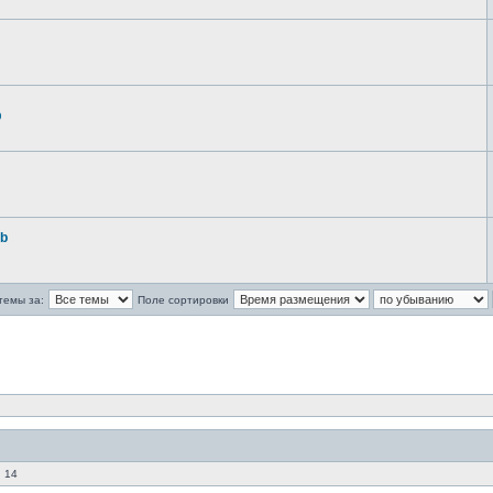
ф
ab
темы за:
Поле сортировки
 14