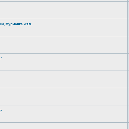
и, Мурманка и т.п.
3"
?