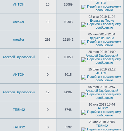
AHTOH
AHTOH
16
15089
02 июл 2019 11:04
Дядька из Тосно
crea7or
10
10303
05 июн 2019 12:34
Дядька из Тосно
crea7or
292
151042
28 фев 2019 21:09
Алексей Здебловский
Алексей Здебловский
6
10050
15 фев 2019 22:12
AHTOH
AHTOH
0
6015
05 фев 2019 23:57
Алексей Здебловский
Алексей Здебловский
12
14987
10 янв 2019 18:44
TREK92
TREK92
0
5748
25 авг 2018 20:08
TREK92
TREK92
0
5392