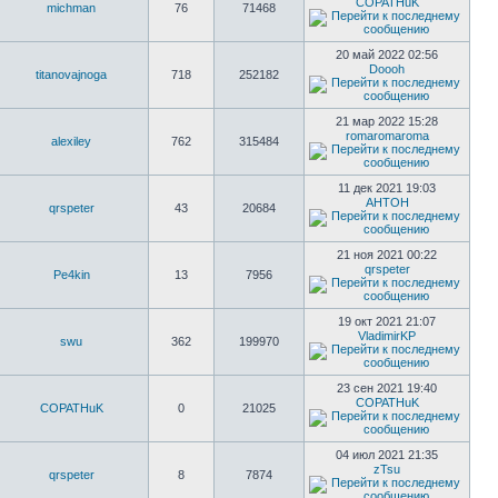
COPATHuK
michman
76
71468
20 май 2022 02:56
Doooh
titanovajnoga
718
252182
21 мар 2022 15:28
romaromaroma
alexiley
762
315484
11 дек 2021 19:03
AHTOH
qrspeter
43
20684
21 ноя 2021 00:22
qrspeter
Pe4kin
13
7956
19 окт 2021 21:07
VladimirKP
swu
362
199970
23 сен 2021 19:40
COPATHuK
COPATHuK
0
21025
04 июл 2021 21:35
zTsu
qrspeter
8
7874