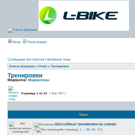
Вход
Регистрация
Сообщения без ответов
|
Активные темы
Список форумов
»
Спорт
»
Тренировки
Тренировки
Модератор:
Модераторы
Страница
1
из
13
[ Тем: 647 ]
Темы
Шоссейные тренировки на севере
[
На страницу:
1
...
68
,
69
,
70
]