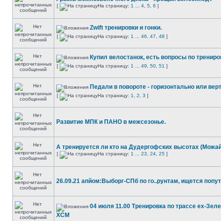
[
На страницу:
1
...
4
,
5
,
6
]
Zwift тренировки и гонки.
[
На страницу:
1
...
46
,
47
,
48
]
Купил велостанок, есть вопросы по трениро
[
На страницу:
1
...
49
,
50
,
51
]
Педали в повороте - горизонтально или вер
[
На страницу:
1
,
2
,
3
]
Развитие МПК и ПАНО в межсезонье.
А тренируется ли кто на Дудергофских высотах (Можай
[
На страницу:
1
...
23
,
24
,
25
]
26.09.21 апйом:Выборг-СПб по го..рунтам, ищется попут
04 июля 11.00 Тренировка по трассе ех-Зел
ХСМ