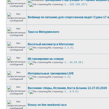
Тренировки стартующие от Горных вершин 
[
На страницу:
1
...
125
,
126
,
127
]
Вебинар по питанию для спортсменов ведёт Сурен 17 
Трасса Мичуринского
Весёлый километр в Юнтолово
[
На страницу:
1
,
2
,
3
]
КК-тренировки на севере
[
На страницу:
1
...
14
,
15
,
16
]
Интервальные тренировки LIVE
[
На страницу:
1
,
2
]
Весенние сборы, Испания, Коста Бланка 12-27.03.2020
[
На страницу:
1
...
4
,
5
,
6
]
Rouvy on line weekend race