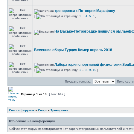
тренировки к Петяярви Марафону
[
На страницу:
1
...
4
,
5
,
6
]
На Ваське-Петроградке появился рЫльеф
Весенние сборы Турция Кемер апрель 2018
Лаборатория спортивной физиологии SoulL
[
На страницу:
1
...
8
,
9
,
10
]
Показать темы за:
Поле сорти
Страница
1
из
13
[ Тем: 647 ]
Список форумов
»
Спорт
»
Тренировки
Кто сейчас на конференции
Сейчас этот форум просматривают: нет зарегистрированных пользователей и гости: