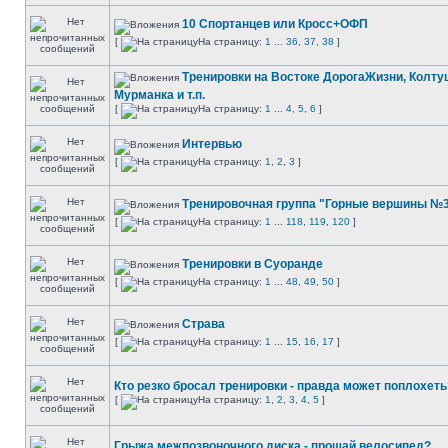
10 Спортанцев или Кросс+ОФП
[
На страницу:
1
...
36
,
37
,
38
]
Тренировки на Востоке ДорогаЖизни, Колту
Мурманка и т.п.
[
На страницу:
1
...
4
,
5
,
6
]
Интервью
[
На страницу:
1
,
2
,
3
]
Тренировочная группа "Горные вершины №
[
На страницу:
1
...
118
,
119
,
120
]
Тренировки в Суоранде
[
На страницу:
1
...
48
,
49
,
50
]
Страва
[
На страницу:
1
...
15
,
16
,
17
]
Кто резко бросал тренировки - правда может поплохеть
[
На страницу:
1
,
2
,
3
,
4
,
5
]
Грыжа межпозвоночного диска - прощай велосипед?