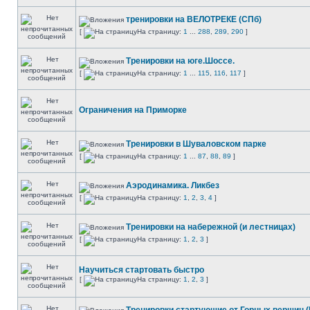
тренировки на ВЕЛОТРЕКЕ (СПб)
[
На страницу:
1
...
288
,
289
,
290
]
Тренировки на юге.Шоссе.
[
На страницу:
1
...
115
,
116
,
117
]
Ограничения на Приморке
Тренировки в Шуваловском парке
[
На страницу:
1
...
87
,
88
,
89
]
Аэродинамика. Ликбез
[
На страницу:
1
,
2
,
3
,
4
]
Тренировки на набережной (и лестницах)
[
На страницу:
1
,
2
,
3
]
Научиться стартовать быстро
[
На страницу:
1
,
2
,
3
]