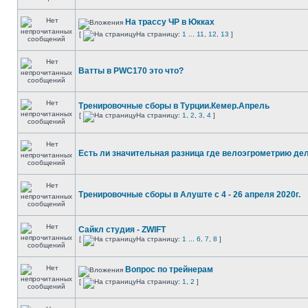
На трассу ЧР в Юкках
[
На страницу:
1
...
11
,
12
,
13
]
Ватты в PWC170 это что?
Тренировочные сборы в Турции.Кемер.Апрель
[
На страницу:
1
,
2
,
3
,
4
]
Есть ли значительная разница где велоэгрометрию де
Тренировочные сборы в Алуште c 4 - 26 апреля 2020г.
Сайкл студия - ZWIFT
[
На страницу:
1
...
6
,
7
,
8
]
Вопрос по трейнерам
[
На страницу:
1
,
2
]