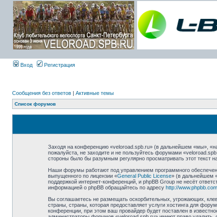
Вход
Регистрация
Сообщения без ответов
|
Активные темы
Список форумов
Заходя на конференцию «veloroad.spb.ru» (в дальнейшем «мы», «наш
пожалуйста, не заходите и не пользуйтесь форумами «veloroad.spb
стороны было бы разумным регулярно просматривать этот текст на
Наши форумы работают под управлением программного обеспечени
выпущенного по лицензии «
General Public License
» (в дальнейшем 
поддержкой интернет-конференций, и phpBB Group не несёт ответст
информацией о phpBB обращайтесь по адресу
http://www.phpbb.com
Вы соглашаетесь не размещать оскорбительных, угрожающих, клев
страны, страны, которая предоставляет услуги хостинга для фору
конференции, при этом ваш провайдер будет поставлен в известно
администраторы форумов «veloroad.spb.ru» имеют право удалить, 