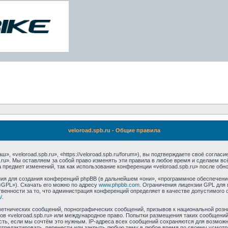
veloroad.spb.ru - Общие правила
», «veloroad.spb.ru», «https://veloroad.spb.ru/forum»), вы подтверждаете своё согла
.ru». Мы оставляем за собой право изменять эти правила в любое время и сделаем вс
 предмет изменений, так как использование конференции «veloroad.spb.ru» после обн
я для создания конференций phpBB (в дальнейшем «они», «программное обеспечение
«GPL»). Скачать его можно по адресу
www.phpbb.com
. Ограничения лицензии GPL для 
венности за то, что администрация конференций определяет в качестве допустимого 
/
.
етнических сообщений, порнографических сообщений, призывов к национальной розн
мов «veloroad.spb.ru» или международное право. Попытки размещения таких сообщен
сть, если мы сочтём это нужным. IP-адреса всех сообщений сохраняются для возможно
отредактировать, перенести или закрыть любую тему в любое время по своему усмотре