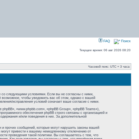
FAQ
Поиск
Текущее время: 06 авг 2026 08:20
Часовой пояс: UTC + 3 часа
сие со следующими условиями. Если вы не согласны с ними,
ё возможное, чтобы уведомить вас об этом, однако с вашей
овления/исправления условий означает ваше согласие с ними.
 phpBB», «www.phpbb.com», «phpBB Group», «phpBB Teams»),
программного обеспечения phpBB строго связаны с организацией и
содержания и/или поведения в них. За дополнительной
и и прочих сообщений, которые могут нарушить законы вашей
ий могут привести к вашему немедленному отключению от
сти проведения такой политики. Вы соглашаетесь с тем, что
нию. Как пользователь вы согласны с тем, что введённая вами