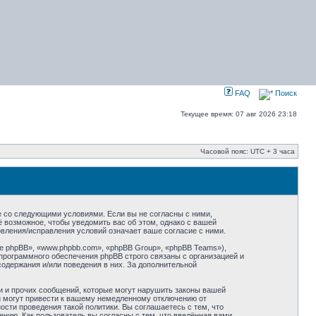
FAQ
Поиск
Текущее время: 07 авг 2026 23:18
Часовой пояс: UTC + 3 часа
сие со следующими условиями. Если вы не согласны с ними,
ё возможное, чтобы уведомить вас об этом, однако с вашей
овления/исправления условий означает ваше согласие с ними.
 phpBB», «www.phpbb.com», «phpBB Group», «phpBB Teams»),
программного обеспечения phpBB строго связаны с организацией и
содержания и/или поведения в них. За дополнительной
и и прочих сообщений, которые могут нарушить законы вашей
ий могут привести к вашему немедленному отключению от
сти проведения такой политики. Вы соглашаетесь с тем, что
нию. Как пользователь вы согласны с тем, что введённая вами