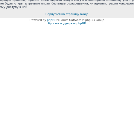
не будет открыта третьим лицам без вашего разрешения, ни администрация конференци
ому доступу к ней.
Вернуться на страницу входа
Powered by
phpBB
® Forum Software © phpBB Group
Русская поддержка phpBB