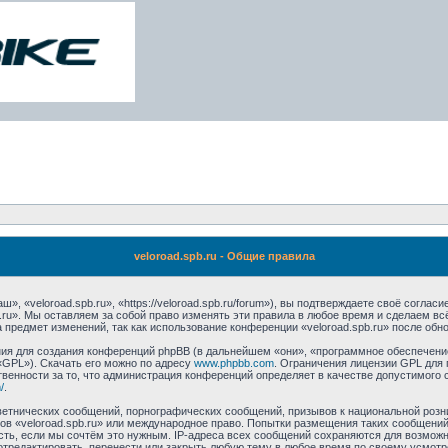
veloroad.spb.ru - Общие правила
», «veloroad.spb.ru», «https://veloroad.spb.ru/forum»), вы подтверждаете своё согла
.ru». Мы оставляем за собой право изменять эти правила в любое время и сделаем вс
 предмет изменений, так как использование конференции «veloroad.spb.ru» после обн
я для создания конференций phpBB (в дальнейшем «они», «программное обеспечение
«GPL»). Скачать его можно по адресу
www.phpbb.com
. Ограничения лицензии GPL для 
венности за то, что администрация конференций определяет в качестве допустимого 
/
.
етнических сообщений, порнографических сообщений, призывов к национальной розн
мов «veloroad.spb.ru» или международное право. Попытки размещения таких сообщен
сть, если мы сочтём это нужным. IP-адреса всех сообщений сохраняются для возможно
отредактировать, перенести или закрыть любую тему в любое время по своему усмотре