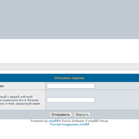
Отослать пароль
ля:
анный с вашей учётной
не изменили его в Личном
рес e-mail, указанный вами
Powered by
phpBB
® Forum Software © phpBB Group
Русская поддержка phpBB