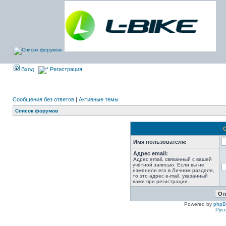
Вход
Регистрация
Сообщения без ответов
|
Активные темы
Список форумов
Имя пользователя:
Адрес email:
Адрес email, связанный с вашей
учётной записью. Если вы не
изменили его в Личном разделе,
то это адрес e-mail, указанный
вами при регистрации.
Powered by
php
Рус