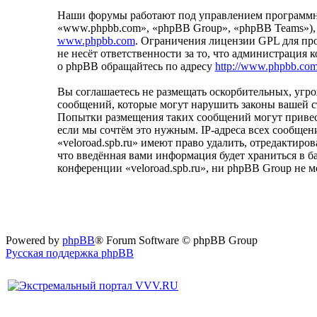
Наши форумы работают под управлением программно
«www.phpbb.com», «phpBB Group», «phpBB Teams»),
www.phpbb.com
. Ограничения лицензии GPL для пр
не несёт ответственности за то, что администрация
о phpBB обращайтесь по адресу
http://www.phpbb.com
Вы соглашаетесь не размещать оскорбительных, уг
сообщений, которые могут нарушить законы вашей ст
Попытки размещения таких сообщений могут привест
если мы сочтём это нужным. IP-адреса всех сообщен
«veloroad.spb.ru» имеют право удалить, отредактиро
что введённая вами информация будет храниться в б
конференции «veloroad.spb.ru», ни phpBB Group не 
Powered by
phpBB
® Forum Software © phpBB Group
Русская поддержка phpBB