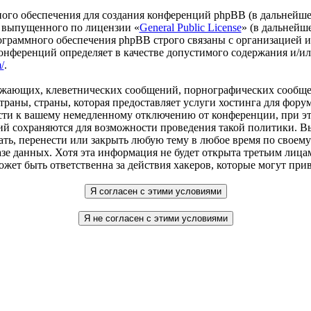
го обеспечения для создания конференций phpBB (в дальнейше
 выпущенного по лицензии «
General Public License
» (в дальнейш
ограммного обеспечения phpBB строго связаны с организацией 
 конференций определяет в качестве допустимого содержания и/
/
.
рожающих, клеветнических сообщений, порнографических сообще
раны, страны, которая предоставляет услуги хостинга для форум
и к вашему немедленному отключению от конференции, при этом
ий сохраняются для возможности проведения такой политики. В
вать, перенести или закрыть любую тему в любое время по своему
азе данных. Хотя эта информация не будет открыта третьим лица
может быть ответственна за действия хакеров, которые могут пр