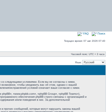
FAQ
Поиск
Текущее время: 07 авг 2026 07:40
Часовой пояс: UTC + 3 часа
Язык:
сие со следующими условиями. Если вы не согласны с ними,
ё возможное, чтобы уведомить вас об этом, однако с вашей
овления/исправления условий означает ваше согласие с ними.
 phpBB», «www.phpbb.com», «phpBB Group», «phpBB Teams»),
программного обеспечения phpBB строго связаны с организацией и
содержания и/или поведения в них. За дополнительной
и и прочих сообщений, которые могут нарушить законы вашей
ий могут привести к вашему немедленному отключению от