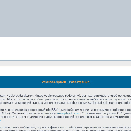
veloroad.spb.ru - Регистрация
», «veloroad.spb.ru», «https://veloroad.spb.ru/forum»), вы подтверждаете своё согла
.ru». Мы оставляем за собой право изменять эти правила в любое время и сделаем вс
 предмет изменений, так как использование конференции «veloroad.spb.ru» после обн
я для создания конференций phpBB (в дальнейшем «они», «программное обеспечение
«GPL»). Скачать его можно по адресу
www.phpbb.com
. Ограничения лицензии GPL для 
венности за то, что администрация конференций определяет в качестве допустимого 
/
.
етнических сообщений, порнографических сообщений, призывов к национальной розн
мов «veloroad.spb.ru» или международное право. Попытки размещения таких сообщен