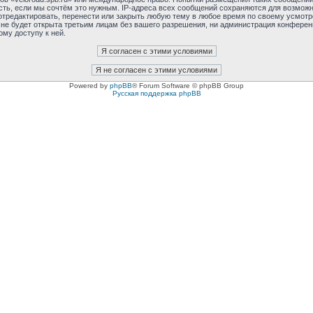
сть, если мы сочтём это нужным. IP-адреса всех сообщений сохраняются для возможно
отредактировать, перенести или закрыть любую тему в любое время по своему усмотре
не будет открыта третьим лицам без вашего разрешения, ни администрация конференци
ому доступу к ней.
Powered by
phpBB
® Forum Software © phpBB Group
Русская поддержка phpBB