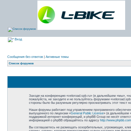
Вход
Сообщения без ответов
|
Активные темы
Список форумов
Заходя на конференцию «veloroad.spb.ru» (в дальнейшем «мы», «наш
пожалуйста, не заходите и не пользуйтесь форумами «veloroad.spb
стороны было бы разумным регулярно просматривать этот текст на
Наши форумы работают под управлением программного обеспечени
выпущенного по лицензии «
General Public License
» (в дальнейшем 
поддержкой интернет-конференций, и phpBB Group не несёт ответст
информацией о phpBB обращайтесь по адресу
http://www.phpbb.com
Вы соглашаетесь не размещать оскорбительных, угрожающих, клев
страны, страны, которая предоставляет услуги хостинга для фору