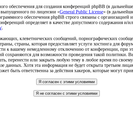
го обеспечения для создания конференций phpBB (в дальнейше
 выпущенного по лицензии «
General Public License
» (в дальнейш
ограммного обеспечения phpBB строго связаны с организацией 
 конференций определяет в качестве допустимого содержания и/
/
.
рожающих, клеветнических сообщений, порнографических сообще
раны, страны, которая предоставляет услуги хостинга для форум
и к вашему немедленному отключению от конференции, при этом
ий сохраняются для возможности проведения такой политики. В
вать, перенести или закрыть любую тему в любое время по своему
азе данных. Хотя эта информация не будет открыта третьим лица
может быть ответственна за действия хакеров, которые могут пр