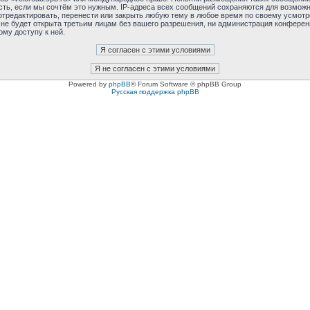
сть, если мы сочтём это нужным. IP-адреса всех сообщений сохраняются для возможно
отредактировать, перенести или закрыть любую тему в любое время по своему усмотре
не будет открыта третьим лицам без вашего разрешения, ни администрация конференци
ому доступу к ней.
Powered by
phpBB
® Forum Software © phpBB Group
Русская поддержка phpBB