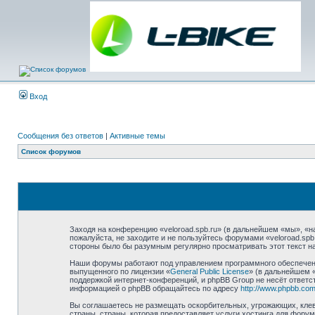
Вход
Сообщения без ответов
|
Активные темы
Список форумов
Заходя на конференцию «veloroad.spb.ru» (в дальнейшем «мы», «наш
пожалуйста, не заходите и не пользуйтесь форумами «veloroad.spb
стороны было бы разумным регулярно просматривать этот текст на
Наши форумы работают под управлением программного обеспечени
выпущенного по лицензии «
General Public License
» (в дальнейшем 
поддержкой интернет-конференций, и phpBB Group не несёт ответст
информацией о phpBB обращайтесь по адресу
http://www.phpbb.com
Вы соглашаетесь не размещать оскорбительных, угрожающих, клев
страны, страны, которая предоставляет услуги хостинга для фору