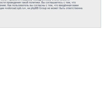
сти проведения такой политики. Вы соглашаетесь с тем, что
нию. Как пользователь вы согласны с тем, что введённая вами
и «veloroad.spb.ru», ни phpBB Group не может быть ответственна