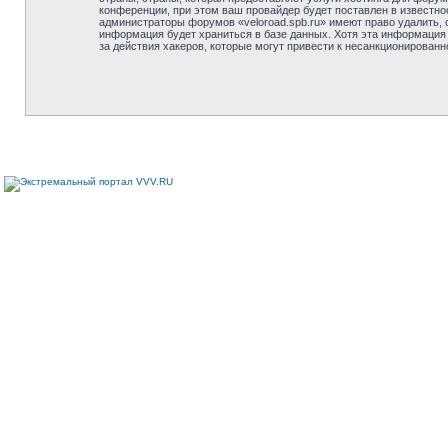
конференции, при этом ваш провайдер будет поставлен в известно
администраторы форумов «veloroad.spb.ru» имеют право удалить, 
информация будет храниться в базе данных. Хотя эта информация 
за действия хакеров, которые могут привести к несанкционированн