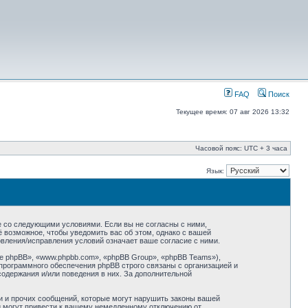
FAQ
Поиск
Текущее время: 07 авг 2026 13:32
Часовой пояс: UTC + 3 часа
Язык:
сие со следующими условиями. Если вы не согласны с ними,
ё возможное, чтобы уведомить вас об этом, однако с вашей
овления/исправления условий означает ваше согласие с ними.
 phpBB», «www.phpbb.com», «phpBB Group», «phpBB Teams»),
программного обеспечения phpBB строго связаны с организацией и
содержания и/или поведения в них. За дополнительной
и и прочих сообщений, которые могут нарушить законы вашей
ий могут привести к вашему немедленному отключению от