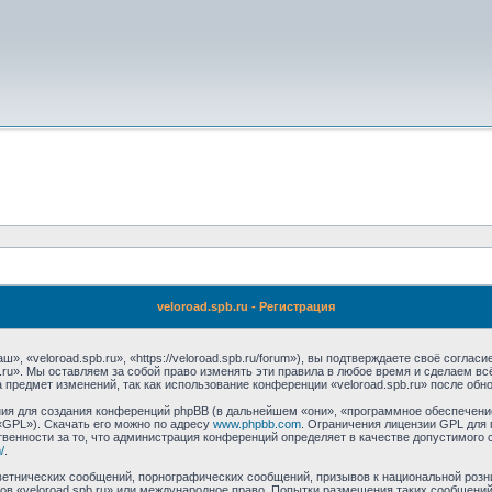
veloroad.spb.ru - Регистрация
», «veloroad.spb.ru», «https://veloroad.spb.ru/forum»), вы подтверждаете своё согла
.ru». Мы оставляем за собой право изменять эти правила в любое время и сделаем вс
 предмет изменений, так как использование конференции «veloroad.spb.ru» после обн
я для создания конференций phpBB (в дальнейшем «они», «программное обеспечение
«GPL»). Скачать его можно по адресу
www.phpbb.com
. Ограничения лицензии GPL для 
венности за то, что администрация конференций определяет в качестве допустимого 
/
.
етнических сообщений, порнографических сообщений, призывов к национальной розн
мов «veloroad.spb.ru» или международное право. Попытки размещения таких сообщен