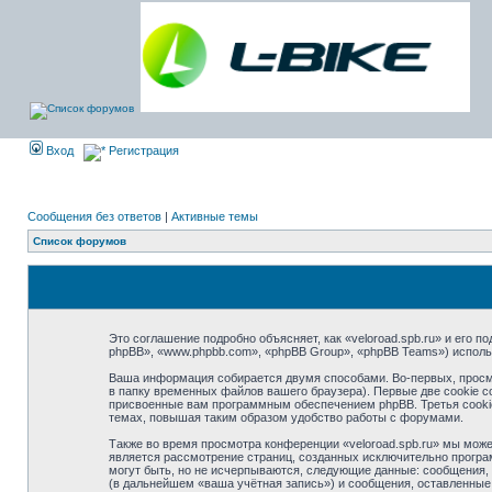
Вход
Регистрация
Сообщения без ответов
|
Активные темы
Список форумов
Это соглашение подробно объясняет, как «veloroad.spb.ru» и его п
phpBB», «www.phpbb.com», «phpBB Group», «phpBB Teams») испол
Ваша информация собирается двумя способами. Во-первых, просмо
в папку временных файлов вашего браузера). Первые две cookie с
присвоенные вам программным обеспечением phpBB. Третья cookie 
темах, повышая таким образом удобство работы с форумами.
Также во время просмотра конференции «veloroad.spb.ru» мы може
является рассмотрение страниц, созданных исключительно прогр
могут быть, но не исчерпываются, следующие данные: сообщения, 
(в дальнейшем «ваша учётная запись») и сообщения, оставленные