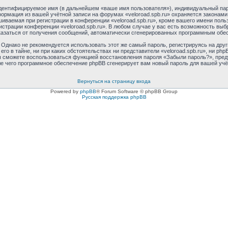
идентифицируемое имя (в дальнейшем «ваше имя пользователя»), индивидуальный пар
формация из вашей учётной записи на форумах «veloroad.spb.ru» охраняется закона
ваемая при регистрации в конференции «veloroad.spb.ru», кроме вашего имени пользо
истрации конференции «veloroad.spb.ru». В любом случае у вас есть возможность выб
отказаться от получения сообщений, автоматически сгенерированных программным обе
днако не рекомендуется использовать этот же самый пароль, регистрируясь на друг
его в тайне, ни при каких обстоятельствах ни представители «veloroad.spb.ru», ни ph
 вы сможете воспользоваться функцией восстановления пароля «Забыли пароль?», пр
ле чего программное обеспечение phpBB сгенерирует вам новый пароль для вашей учё
Вернуться на страницу входа
Powered by
phpBB
® Forum Software © phpBB Group
Русская поддержка phpBB