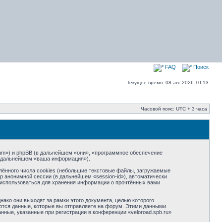
FAQ
Поиск
Текущее время: 08 авг 2026 10:13
Часовой пояс: UTC + 3 часа
forum») и phpBB (в дальнейшем «они», «программное обеспечение
в дальнейшем «ваша информация»).
лённого числа cookies (небольшие текстовые файлы, загружаемые
р анонимной сессии (в дальнейшем «session-id»), автоматически
т использоваться для хранения информации о прочтённых вами
ако они выходят за рамки этого документа, целью которого
тся данные, которые вы отправляете на форум. Этими данными
ные, указанные при регистрации в конференции «veloroad.spb.ru»