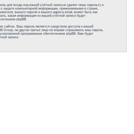
оль для входа под вашей учётной записью (далее «ваш пароль») и
ми о защите компьютерной информации, применяемыми в стране,
вателя, вашего пароля и вашего адреса email, может быть как
рать, какая информация из вашей учётной записи будет
спечением phpBB.
их сайтах. Ваш пароль является средством доступа к вашей
pBB Group, ни другое третье лицо не вправе спрашивать ваш пароль.
едусмотренной программным обеспечением phpBB. Вам будет
тной записи.