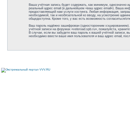
Ваша учётная запись будет содержать, как минимум, однозначно 
реальный адрес email (в дальнейшем «ваш адрес email»). Ваша ин
предоставляющей нам услуги хостинга. Любая информация, запраши
необходимой, так и необязательной ко вводу, на усмотрение админ
общедоступна. Кроме того, у вас есть возможность согласиться/
Ваш пароль надёжно зашифрован (односторонним хэшированием). О
учётной записи на форумах «veloroad.spb.ru», пожалуйста, храните 
В случае, если вы забудете ваш пароль к вашей учётной записи,
необходимо ввести ваше имя пользователя и ваш адрес email, пос