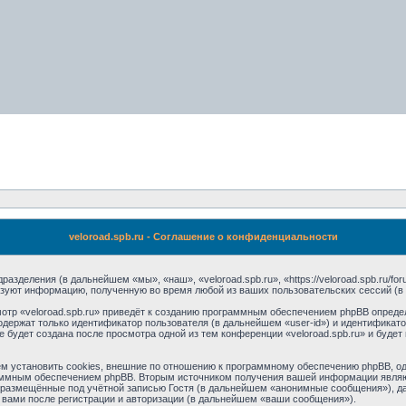
veloroad.spb.ru - Соглашение о конфиденциальности
одразделения (в дальнейшем «мы», «наш», «veloroad.spb.ru», «https://veloroad.spb.ru/
ьзуют информацию, полученную во время любой из ваших пользовательских сессий (
тр «veloroad.spb.ru» приведёт к созданию программным обеспечением phpBB опреде
одержат только идентификатор пользователя (в дальнейшем «user-id») и идентификато
будет создана после просмотра одной из тем конференции «veloroad.spb.ru» и буде
м установить cookies, внешние по отношению к программному обеспечению phpBB, одн
аммным обеспечением phpBB. Вторым источником получения вашей информации являю
размещённые под учётной записью Гостя (в дальнейшем «анонимные сообщения»), дан
 вами после регистрации и авторизации (в дальнейшем «ваши сообщения»).