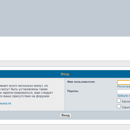
Вход
Имя пользователя:
мает всего несколько минут, но
Регистр
 могут быть установлены также
Пароль:
м зарегистрироваться, вам следует
Забыли 
что ваше присутствие на форумах
Автом
льности
Скрыт