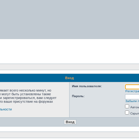
Вход
Имя пользователя:
мает всего несколько минут, но
Регистр
 могут быть установлены также
Пароль:
м зарегистрироваться, вам следует
Забыли 
что ваше присутствие на форумах
Автом
льности
Скрыт