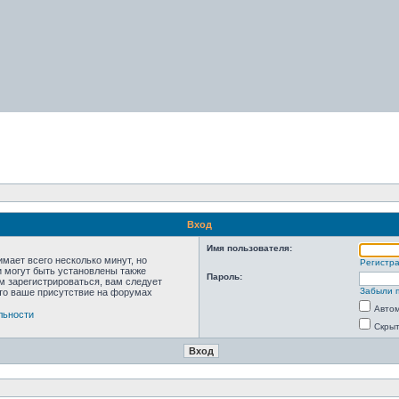
Вход
Имя пользователя:
мает всего несколько минут, но
Регистр
 могут быть установлены также
Пароль:
м зарегистрироваться, вам следует
Забыли 
что ваше присутствие на форумах
Автом
льности
Скрыт