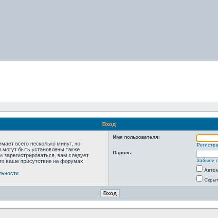
Вход
Имя пользователя:
мает всего несколько минут, но
Регистр
 могут быть установлены также
Пароль:
м зарегистрироваться, вам следует
Забыли 
что ваше присутствие на форумах
Автом
льности
Скрыт