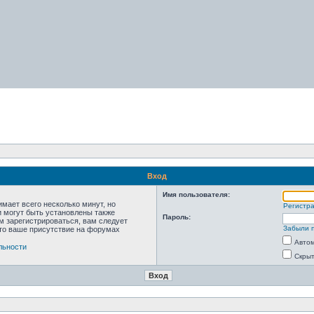
Вход
Имя пользователя:
мает всего несколько минут, но
Регистр
 могут быть установлены также
Пароль:
м зарегистрироваться, вам следует
Забыли 
что ваше присутствие на форумах
Автом
льности
Скрыт