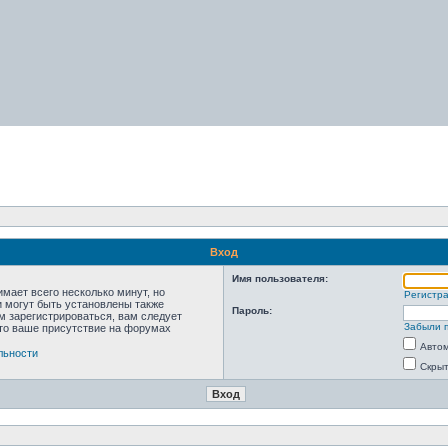
Вход
Имя пользователя:
мает всего несколько минут, но
Регистр
 могут быть установлены также
Пароль:
м зарегистрироваться, вам следует
Забыли 
что ваше присутствие на форумах
Автом
льности
Скрыт