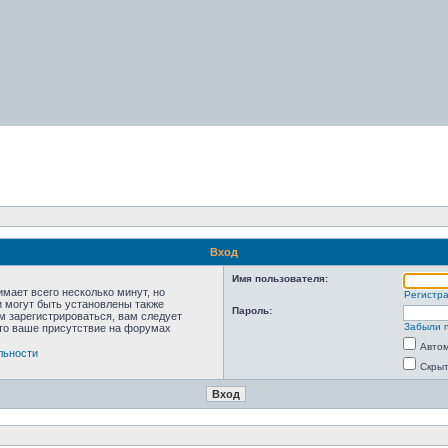
Вход
Имя пользователя:
мает всего несколько минут, но
Регистр
 могут быть установлены также
Пароль:
м зарегистрироваться, вам следует
Забыли 
что ваше присутствие на форумах
Автом
льности
Скрыт