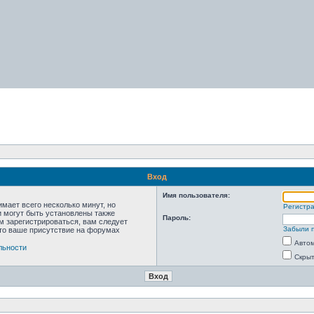
Вход
Имя пользователя:
мает всего несколько минут, но
Регистр
 могут быть установлены также
Пароль:
м зарегистрироваться, вам следует
Забыли 
что ваше присутствие на форумах
Автом
льности
Скрыт