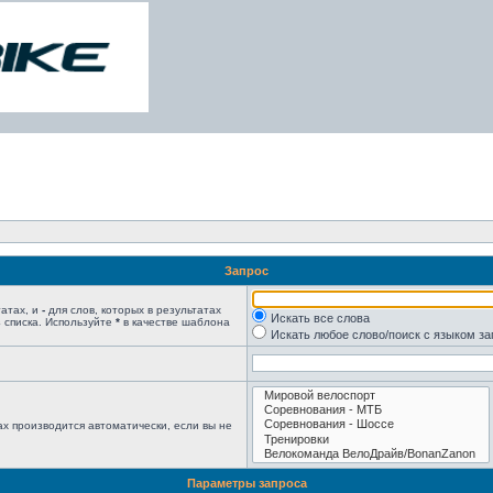
Запрос
татах, и
-
для слов, которых в результатах
Искать все слова
 списка. Используйте
*
в качестве шаблона
Искать любое слово/поиск с языком з
х производится автоматически, если вы не
Параметры запроса