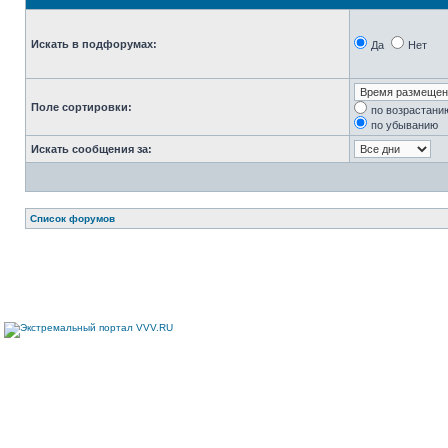
Искать в подфорумах:
Да
Нет
Поле сортировки:
по возрастани
по убыванию
Искать сообщения за:
Список форумов