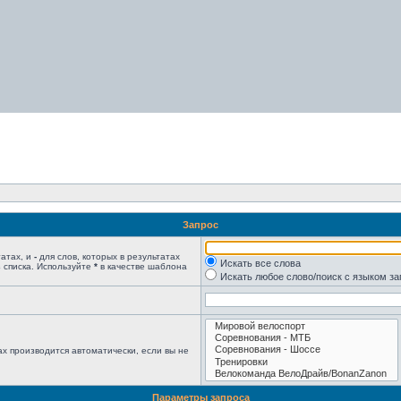
Запрос
татах, и
-
для слов, которых в результатах
Искать все слова
 списка. Используйте
*
в качестве шаблона
Искать любое слово/поиск с языком з
х производится автоматически, если вы не
Параметры запроса