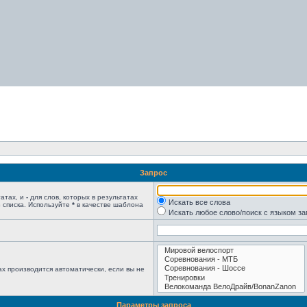
Запрос
татах, и
-
для слов, которых в результатах
Искать все слова
 списка. Используйте
*
в качестве шаблона
Искать любое слово/поиск с языком з
х производится автоматически, если вы не
Параметры запроса