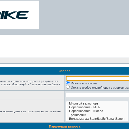
Запрос
татах, и
-
для слов, которых в результатах
Искать все слова
 списка. Используйте
*
в качестве шаблона
Искать любое слово/поиск с языком з
х производится автоматически, если вы не
Параметры запроса