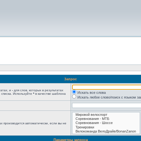
Запрос
татах, и
-
для слов, которых в результатах
Искать все слова
 списка. Используйте
*
в качестве шаблона
Искать любое слово/поиск с языком з
х производится автоматически, если вы не
Параметры запроса